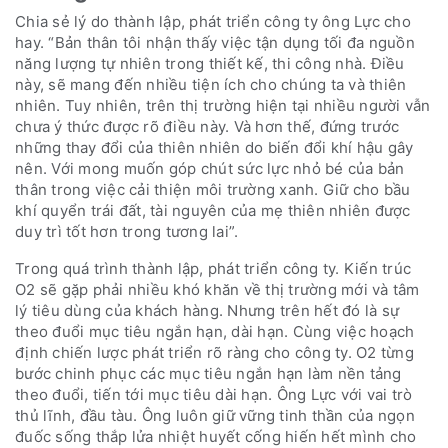
Chia sẻ lý do thành lập, phát triển công ty ông Lực cho
hay. “Bản thân tôi nhận thấy việc tận dụng tối đa nguồn
năng lượng tự nhiên trong thiết kế, thi công nhà. Điều
này, sẽ mang đến nhiều tiện ích cho chúng ta và thiên
nhiên. Tuy nhiên, trên thị trường hiện tại nhiều người vẫn
chưa ý thức được rõ điều này. Và hơn thế, đứng trước
những thay đổi của thiên nhiên do biến đổi khí hậu gây
nên. Với mong muốn góp chút sức lực nhỏ bé của bản
thân trong việc cải thiện môi trường xanh. Giữ cho bầu
khí quyển trái đất, tài nguyên của mẹ thiên nhiên được
duy trì tốt hơn trong tương lai”.
Trong quá trình thành lập, phát triển công ty. Kiến trúc
O2 sẽ gặp phải nhiều khó khăn về thị trường mới và tâm
lý tiêu dùng của khách hàng. Nhưng trên hết đó là sự
theo đuổi mục tiêu ngắn hạn, dài hạn. Cùng việc hoạch
định chiến lược phát triển rõ ràng cho công ty. O2 từng
bước chinh phục các mục tiêu ngắn hạn làm nền tảng
theo đuổi, tiến tới mục tiêu dài hạn. Ông Lực với vai trò
thủ lĩnh, đầu tàu. Ông luôn giữ vững tinh thần của ngọn
đuốc sống thắp lửa nhiệt huyết cống hiến hết mình cho