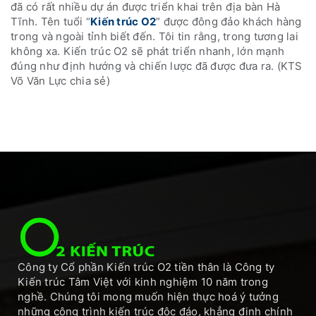
đã có rất nhiều dự án được triển khai trên địa bàn Hà
Tĩnh. Tên tuổi “
Kiến trúc O2
” được đông đảo khách hàng
trong và ngoài tỉnh biết đến. Tôi tin rằng, trong tương lai
không xa. Kiến trúc O2 sẽ phát triển nhanh, lớn mạnh
đúng như định hướng và chiến lược đã được đưa ra. (KTS
Võ Văn Lực chia sẻ)
Công ty Cổ phần Kiến trúc O2 tiền thân là Công ty
Kiến trúc Tâm Việt với kinh nghiệm 10 năm trong
nghề. Chúng tôi mong muốn hiện thực hoá ý tưởng
những công trình kiến trúc độc đáo, khẳng định chính