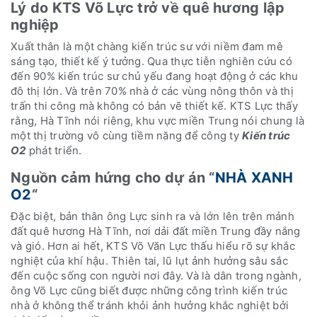
Lý do KTS Võ Lực trở về quê hương lập
nghiệp
Xuất thân là một chàng kiến trúc sư với niềm đam mê
sáng tạo, thiết kế ý tưởng. Qua thực tiễn nghiên cứu có
đến 90% kiến trúc sư chủ yếu đang hoạt động ở các khu
đô thị lớn. Và trên 70% nhà ở các vùng nông thôn và thị
trấn thi công mà không có bản vẽ thiết kế. KTS Lực thấy
rằng, Hà Tĩnh nói riêng, khu vực miền Trung nói chung là
một thị trường vô cùng tiềm năng để công ty
Kiến trúc
O2
phát triển.
Nguồn cảm hứng cho dự án “
NHÀ XANH
O2
“
Đặc biệt, bản thân ông Lực sinh ra và lớn lên trên mảnh
đất quê hương Hà Tĩnh, nơi dải đất miền Trung đầy nắng
và gió. Hơn ai hết, KTS Võ Văn Lực thấu hiểu rõ sự khắc
nghiệt của khí hậu. Thiên tai, lũ lụt ảnh hưởng sâu sắc
đến cuộc sống con người nơi đây. Và là dân trong ngành,
ông Võ Lực cũng biết được những công trình kiến trúc
nhà ở không thể tránh khỏi ảnh hưởng khắc nghiệt bởi