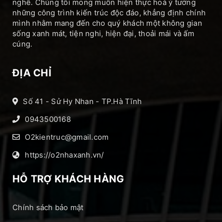
nghề. Chúng tôi mong muốn hiện thực hoá ý tưởng
những công trình kiến trúc độc đáo, khẳng định chính
mình nhằm mang đến cho quý khách một không gian
sống xanh mát, tiện nghi, hiện đại, thoải mái và ấm
cúng.
ĐỊA CHỈ
Số 41 - Sử Hy Nhan - TP.Hà Tĩnh
0943500168
O2kientruc@gmail.com
https://o2nhaxanh.vn/
HỖ TRỢ KHÁCH HÀNG
Chính sách bảo mật