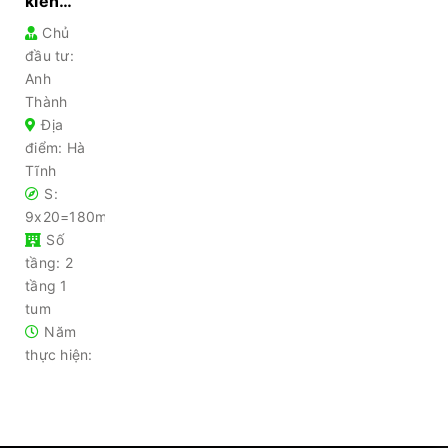
kiến
trúc nhà
Chủ
xanh –
đầu tư:
Mẫu
thiết kế
Anh
nhà Hà
Thành
Tĩnh ai
Địa
cũng
điểm: Hà
mê
Tĩnh
S:
9x20=180m2
Số
tầng: 2
tầng 1
tum
Năm
thực hiện: