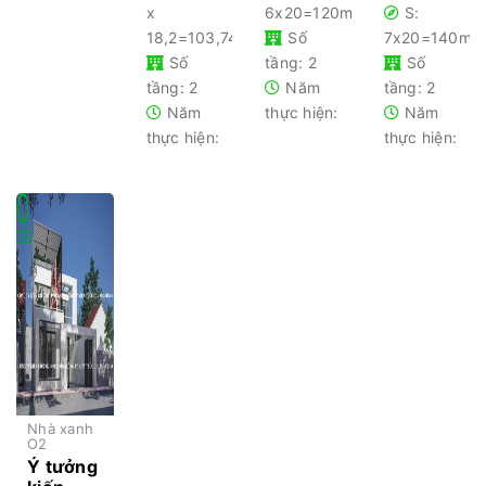
x
6x20=120m2
S:
18,2=103,74m2
Số
7x20=140m2
Số
tầng: 2
Số
tầng: 2
Năm
tầng: 2
Năm
thực hiện:
Năm
thực hiện:
thực hiện:
Nhà xanh
O2
Ý tưởng