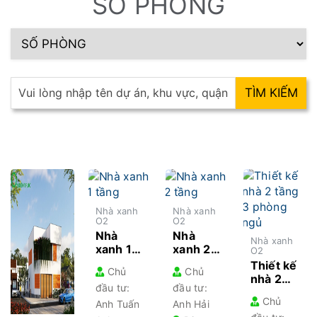
SỐ PHÒNG
Nhà xanh
Nhà xanh
O2
O2
Nhà
Nhà
Nhà xanh
xanh 1
xanh 2
O2
tầng
tầng 3
Thiết kế
Chủ
Chủ
thiết kế
phòng
nhà 2
đầu tư:
đầu tư:
kiến
ngủ
tầng 3
Chủ
trúc tối
chan
Anh Tuấn
Anh Hải
phòng
giản,
hoà với