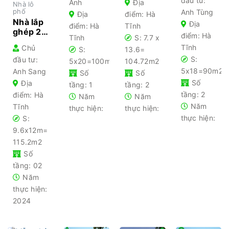
đầu tư:
ngủ
Anh
Địa
Nhà lô
hiện đại,
thiên
diện tích
phố
Anh Tùng
Địa
điểm: Hà
đầy đủ
nhiên
90m2
Nhà lắp
Địa
điểm: Hà
Tĩnh
tiện
hiện đại,
ghép 2
điểm: Hà
nghi
Tĩnh
S: 7.7 x
tối giản
tầng tại
Tĩnh
Chủ
S:
13.6=
Hà Tĩnh
S:
đầu tư:
– giải
5x20=100m2
104.72m2
pháp
5x18=90m2
Anh Sang
Số
Số
xây
Số
Địa
tầng: 1
tầng: 2
dựng
tầng: 2
điểm: Hà
Năm
Năm
nhà hiện
Năm
Tĩnh
thực hiện:
thực hiện:
đại
thực hiện:
S:
9.6x12m=
115.2m2
Số
tầng: 02
Năm
thực hiện:
2024