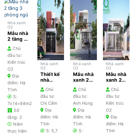
Nhà xanh
O2
Mẫu nhà
2 tầng 3
phòng
Chủ
ngủ
đầu tư:
thiết kế
mang
Kiến trúc
Nhà xanh
Nhà xanh
Nhà xanh
phong
O2
O2
O2
O2
cách
Thiết kế
Mẫu nhà
Mẫu nhà
Địa
hiện đại,
nhà
xanh 2
xanh 2
điểm: Hà
tối giản
xanh 2
tầng
tầng
Chủ
Chủ
Chủ
Tĩnh
tầng
6x20m
màu
đầu tư:
đầu tư:
đầu tư:
S:
hiện đại,
theo
trắng
tối giản
phong
nổi bật,
Chị Cẩm
Anh Hùng
Kiến trúc
7x14=98m2
hoá
cách
độc đáo
Địa
Địa
O2
Số
công
hiện đại,
đầy ấn
điểm: Hà
điểm: Hà
Địa
tầng: 2
năng tại
tối giản
tượng
Tĩnh
Tĩnh
điểm: Hà
Năm
Hà Tĩnh
tại Hà
S: 5,7
Tĩnh
S:
Tĩnh
thực hiện: