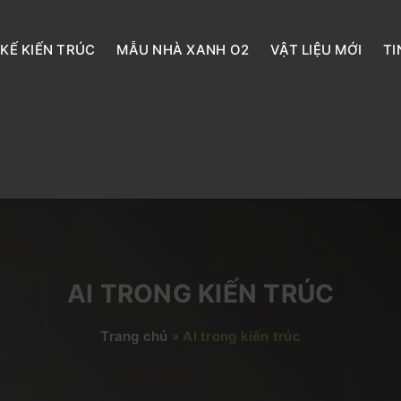
 KẾ KIẾN TRÚC
MẪU NHÀ XANH O2
VẬT LIỆU MỚI
TI
AI TRONG KIẾN TRÚC
Trang chủ
»
AI trong kiến trúc