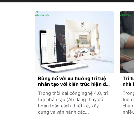
Bùng nổ với xu hướng trí tuệ
Trí t
nhân tạo với kiến trúc hiện đại
nhà 
– Bạn đã biết chưa?
và k
Trong thời đại công nghệ 4.0, trí
Trong
tuệ nhân tạo (AI) đang thay đổi
tuệ n
hoàn toàn cách thiết kế, xây
chứng
dựng và vận hành các...
nhiều