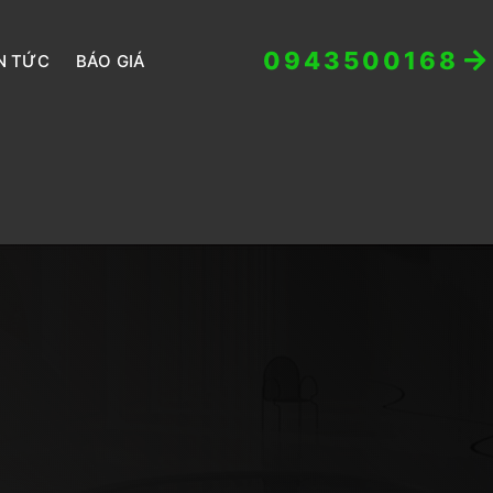
0943500168
N TỨC
BÁO GIÁ