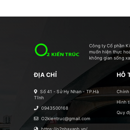
Công ty Cổ phần Ki
muốn hiện thực hoá
không gian sống xan
ĐỊA CHỈ
HỖ 
Số 41 - Sử Hy Nhan - TP.Hà
Chính
Tĩnh
Hình t
0943500168
Quy đ
O2kientruc@gmail.com
https://o2nhaxanh.vn/