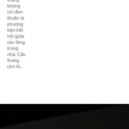
tài lộc,
không
may
chỉ đơn
mắn
thuần là
phương
tiện kết
nối giữa
các tầng
trong
nhà. Cầu
thang
còn là...