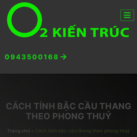
0943500168
CÁCH TÍNH BẬC CẦU THANG
THEO PHONG THUỶ
Trang chủ
»
Cách tính bậc cầu thang theo phong thuỷ