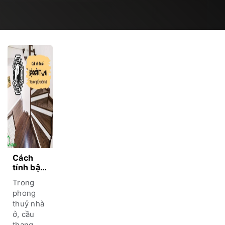
Cách
tính bậc
cầu
Trong
thang
phong
theo
thuỷ nhà
phong
ở, cầu
thuỷ
mang lại
thang