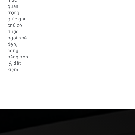
uy tín,
quan
chất
trọng
lượng
giúp gia
chủ có
được
ngôi nhà
đẹp,
công
năng hợp
lý, tiết
kiệm...