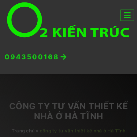
0943500168
CÔNG TY TƯ VẤN THIẾT KẾ
NHÀ Ở HÀ TĨNH
Trang chủ
»
công ty tư vấn thiết kế nhà ở Hà Tĩnh