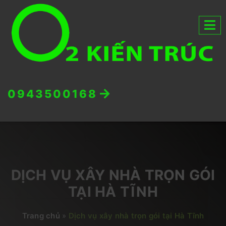
0943500168
DỊCH VỤ XÂY NHÀ TRỌN GÓI
TẠI HÀ TĨNH
Trang chủ
»
Dịch vụ xây nhà trọn gói tại Hà Tĩnh