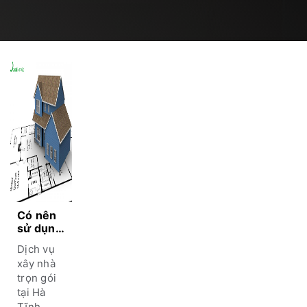
Có nên
sử dụng
dịch vụ
Dịch vụ
xây nhà
xây nhà
trọn gói
trọn gói
tại Hà
tại Hà
Tĩnh
hay
Tĩnh