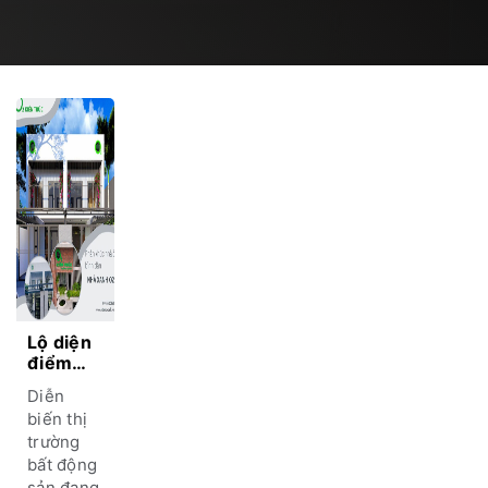
Lộ diện
điểm
đến an
Diễn
cư –
biến thị
“Nhà
trường
xanh
bất động
O2”
người
sản đang