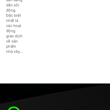
trẻ
dần sôi
đứng
động.
ngồi
Đặc biệt
không
nhất là
yên tại
các hoạt
Hà Tĩnh
động
giao dịch
về sản
phẩm
nhà xây...