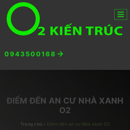
0943500168
ĐIỂM ĐẾN AN CƯ NHÀ XANH
O2
Trang chủ
»
Điểm đến an cư Nhà xanh O2