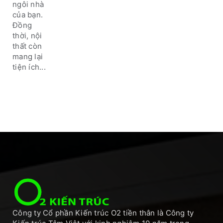
cuộc đời
ngôi nhà
nhiều
của bạn.
người
Đồng
mới
thời, nội
nhận ra
thất còn
mang lại
tiện ích...
Công ty Cổ phần Kiến trúc O2 tiền thân là Công ty