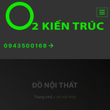
0943500168
ĐỒ NỘI THẤT
Trang chủ
»
đồ nội thất