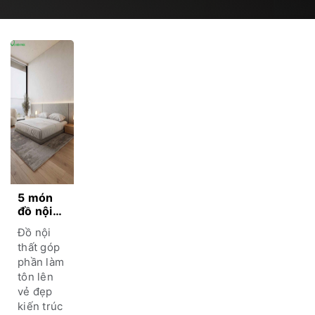
5 món
đồ nội
thất
Đồ nội
“cạm
thất góp
bẫy”
phần làm
cho đến
tôn lên
khi sống
phần
vẻ đẹp
nửa
kiến trúc