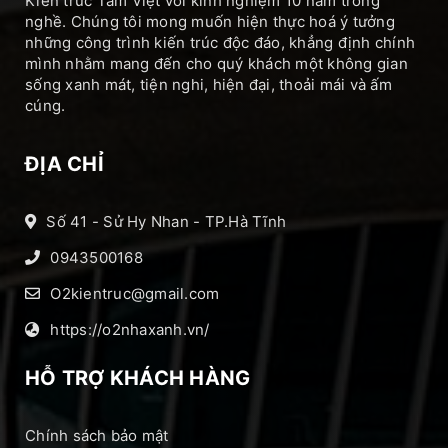
Kiến trúc Tâm Việt với kinh nghiệm 10 năm trong
nghề. Chúng tôi mong muốn hiện thực hoá ý tưởng
những công trình kiến trúc độc đáo, khẳng định chính
mình nhằm mang đến cho quý khách một không gian
sống xanh mát, tiện nghi, hiện đại, thoải mái và ấm
cúng.
ĐỊA CHỈ
Số 41 - Sử Hy Nhan - TP.Hà Tĩnh
0943500168
O2kientruc@gmail.com
https://o2nhaxanh.vn/
HỖ TRỢ KHÁCH HÀNG
Chính sách bảo mật