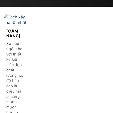
[CẨM
NANG]
Chọn
Sở hữu
gạch
ngôi nhà
xây nhà
với thiết
chất
kế kiến
lượng
tốt nhất
trúc đẹp,
cho ngôi
chất
nhà bạn
lượng, có
độ bền
cao là
điều mà
ai cũng
mong
muốn
hướng