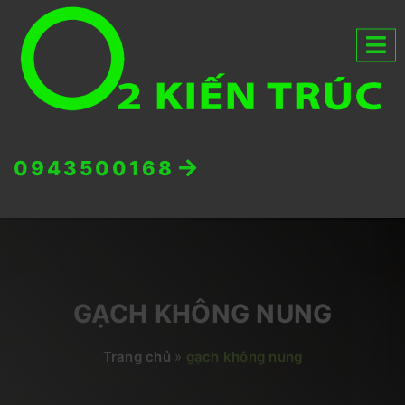
0943500168
GẠCH KHÔNG NUNG
Trang chủ
»
gạch không nung