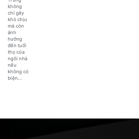
nhà ở
không
chỉ gây
khó chịu
mà còn
ảnh
hưởng
đến tuổi
thọ của
ngôi nhà
nếu
không có
biện...