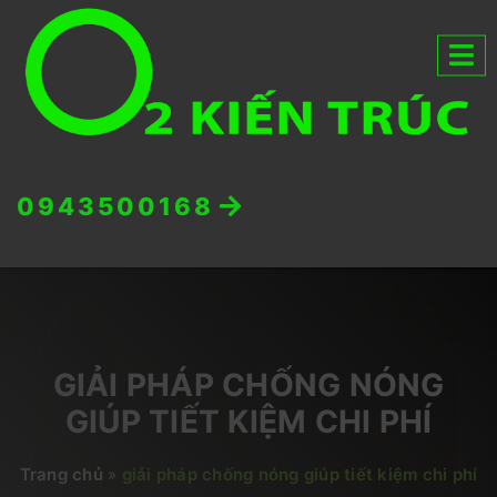
0943500168
GIẢI PHÁP CHỐNG NÓNG
GIÚP TIẾT KIỆM CHI PHÍ
Trang chủ
»
giải pháp chống nóng giúp tiết kiệm chi phí