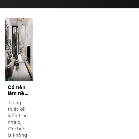
Có nên
làm nền
nhà bếp
Trong
cao hơn
thiết kế
phòng
kiến trúc
khách
nhà ở,
không?
đặc biệt
là không