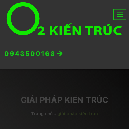
0943500168
GIẢI PHÁP KIẾN TRÚC
Trang chủ
»
giải pháp kiến trúc