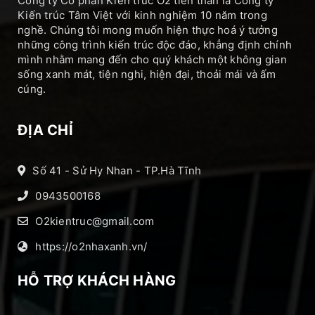
Công ty Cổ phần Kiến trúc O2 tiền thân là Công ty
Kiến trúc Tâm Việt với kinh nghiệm 10 năm trong
nghề. Chúng tôi mong muốn hiện thực hoá ý tưởng
những công trình kiến trúc độc đáo, khẳng định chính
mình nhằm mang đến cho quý khách một không gian
sống xanh mát, tiện nghi, hiện đại, thoải mái và ấm
cúng.
ĐỊA CHỈ
Số 41 - Sử Hy Nhan - TP.Hà Tĩnh
0943500168
O2kientruc@gmail.com
https://o2nhaxanh.vn/
HỖ TRỢ KHÁCH HÀNG