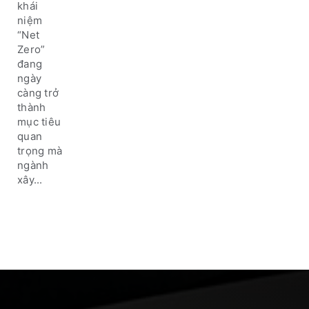
Xu
khái
hướng
niệm
xanh
“Net
bền
Zero”
vững
đang
ngày
càng trở
thành
mục tiêu
quan
trọng mà
ngành
xây...