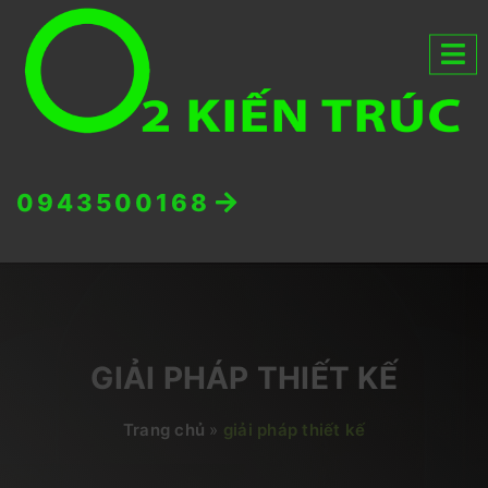
0943500168
GIẢI PHÁP THIẾT KẾ
Trang chủ
»
giải pháp thiết kế