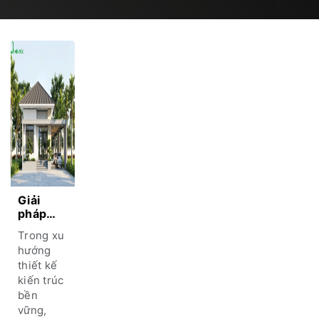
Giải
pháp
thiết kế
Trong xu
mặt tiền
hướng
nhà đột
thiết kế
phá cho
kiến ​​trúc
kiến
trúc Net
bền
Zero –
vững,