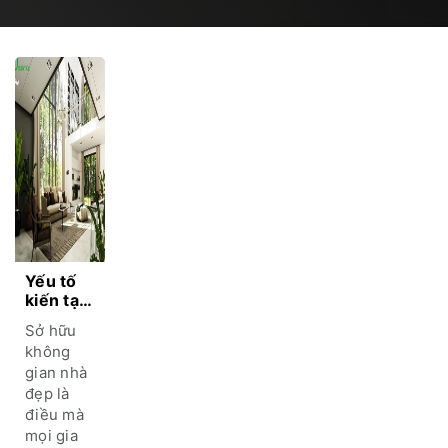
Yếu tố
kiến tạo
nên
Sở hữu
không
không
gian nhà
gian nhà
đẹp bạn
đẹp là
đã biết?
điều mà
mọi gia