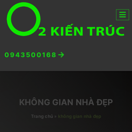
0943500168
KHÔNG GIAN NHÀ ĐẸP
Trang chủ
»
không gian nhà đẹp