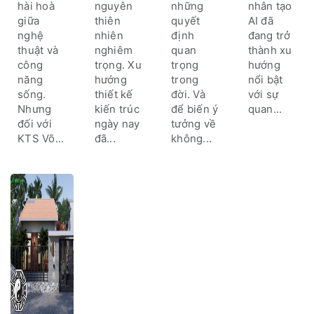
nhân
hiện đại
ấm mơ
trúc
hài hoà
nguyên
những
nhân tạo
ước
giữa
thiên
quyết
AI đã
nghệ
nhiên
định
đang trở
thuật và
nghiêm
quan
thành xu
công
trọng. Xu
trọng
hướng
năng
hướng
trong
nổi bật
sống.
thiết kế
đời. Và
với sự
Nhưng
kiến ​​trúc
để biến ý
quan...
đối với
ngày nay
tưởng về
KTS Võ...
đã...
không...