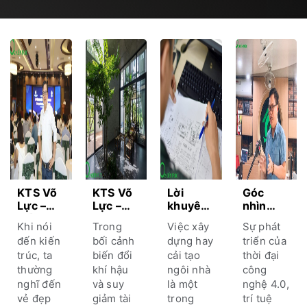
KTS Võ
KTS Võ
Lời
Góc
Lực –
Lực –
khuyên
nhìn
Mỗi ngôi
Xanh
tìm kiến
KTS Võ
Khi nói
Trong
Việc xây
Sự phát
nhà là
hóa xu
trúc sư
Lực ứng
đến kiến
bối cảnh
dựng hay
triển của
một
hướng
thiết kế
dụng AI
trúc, ta
biến đổi
cải tạo
thời đại
hành
tất yếu
nhà tốt,
nâng
thường
khí hậu
ngôi nhà
công
trình
trong
chất
tầm
cảm xúc
kiến
lượng
thiết kế
nghĩ đến
và suy
là một
nghệ 4.0,
hoá cá
trúc
cho tổ
kiến
vẻ đẹp
giảm tài
trong
trí tuệ