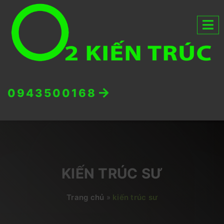
0943500168
KIẾN TRÚC SƯ
Trang chủ
»
kiến trúc sư