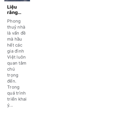
Liệu
rằng
làm nhà
Phong
nên lắng
thuỷ nhà
nghe
là vấn đề
kiến
mà hầu
trúc sư
hay thầy
hết các
phong
gia đình
thuỷ?
Việt luôn
quan tâm
chú
trọng
đến.
Trong
quá trình
triển khai
ý...