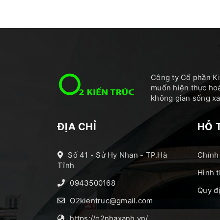
Công ty Cổ phần Ki
muốn hiện thực hoá
không gian sống xan
ĐỊA CHỈ
HỖ 
Số 41 - Sử Hy Nhan - TP.Hà
Chính
Tĩnh
Hình t
0943500168
Quy đ
O2kientruc@gmail.com
https://o2nhaxanh.vn/