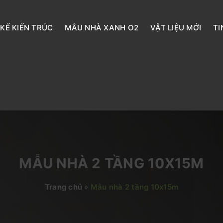
 KẾ KIẾN TRÚC
MẪU NHÀ XANH O2
VẬT LIỆU MỚI
TI
MẪU NHÀ 2 TẦNG 10X15M
Trang chủ
»
Mẫu nhà 2 tầng 10x15m