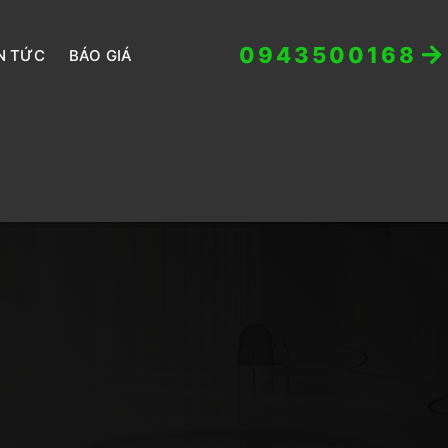
0943500168
N TỨC
BÁO GIÁ