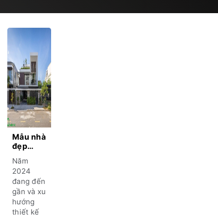
Mẫu nhà
đẹp
hiện đại
Năm
thiết kế
2024
theo xu
đang đến
hướng
gần và xu
mới
nhất
hướng
2024
thiết kế