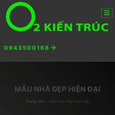
0943500168
MẪU NHÀ ĐẸP HIỆN ĐẠI
Trang chủ
»
mẫu nhà đẹp hiện đại