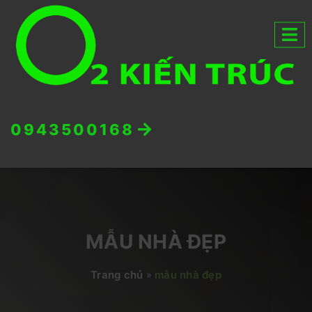
0943500168
MẪU NHÀ ĐẸP
Trang chủ
»
mẫu nhà đẹp