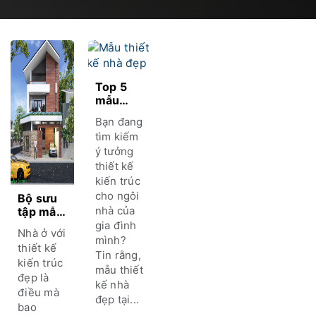
Top 5
mẫu
thiết kế
Bạn đang
nhà đẹp
tìm kiếm
tại Hà
ý tưởng
Tĩnh
thiết kế
bạn
nhất
kiến trúc
định
cho ngôi
Bộ sưu
phải
nhà của
tập mẫu
chiêm
nhà hiện
gia đình
Nhà ở với
ngưỡng
đại đẹp
mình?
thiết kế
2023
Tin rằng,
kiến trúc
đến từ
mẫu thiết
đẹp là
Kiến
kế nhà
Trúc O2
điều mà
đẹp tại...
bao