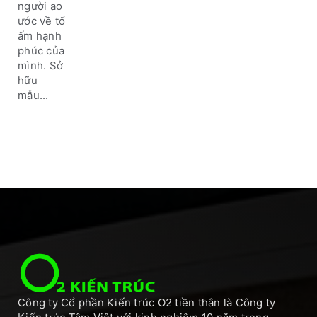
người ao
ước về tổ
ấm hạnh
phúc của
mình. Sở
hữu
mẫu...
Công ty Cổ phần Kiến trúc O2 tiền thân là Công ty