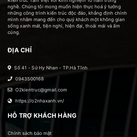
Kiến trúc Tâm Việt với kinh nghiệm 10 năm trong
nghề. Chúng tôi mong muốn hiện thực hoá ý tưởng
những công trình kiến trúc độc đáo, khẳng định chính
mình nhằm mang đến cho quý khách một không gian
sống xanh mát, tiện nghi, hiện đại, thoải mái và ấm
cúng.
ĐỊA CHỈ
Số 41 - Sử Hy Nhan - TP.Hà Tĩnh
0943500168
O2kientruc@gmail.com
https://o2nhaxanh.vn/
HỖ TRỢ KHÁCH HÀNG
Chính sách bảo mật