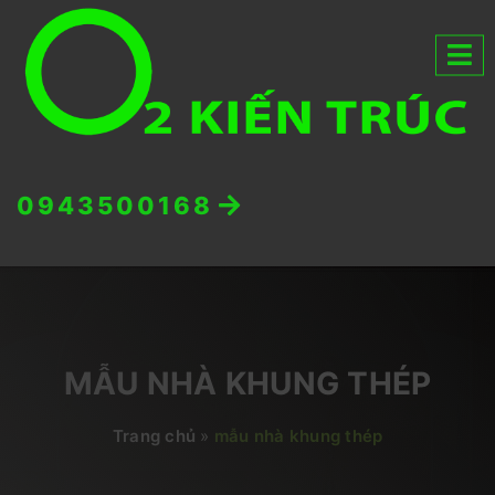
0943500168
MẪU NHÀ KHUNG THÉP
Trang chủ
»
mẫu nhà khung thép