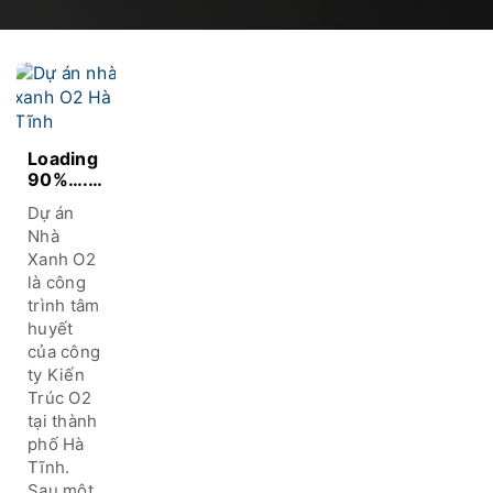
Loading
90%….
tiến độ
Dự án
thi công
Nhà
dự án
Xanh O2
nhà
là công
xanh O2
TP Hà
trình tâm
Tĩnh
huyết
của công
ty Kiến
Trúc O2
tại thành
phố Hà
Tĩnh.
Sau một