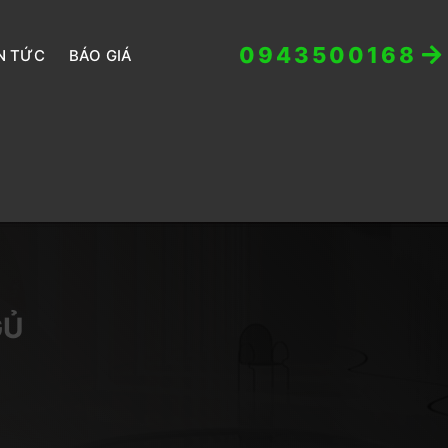
0943500168
N TỨC
BÁO GIÁ
GỦ