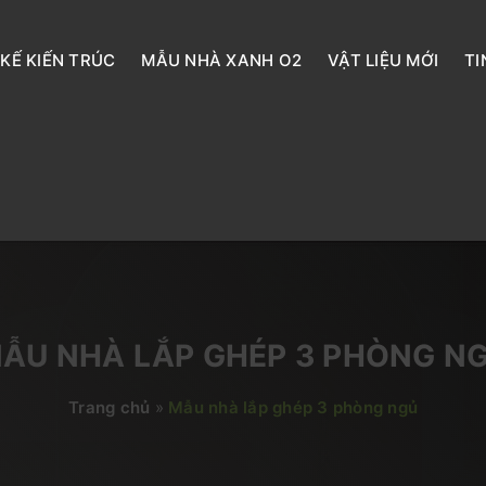
 KẾ KIẾN TRÚC
MẪU NHÀ XANH O2
VẬT LIỆU MỚI
TI
ẪU NHÀ LẮP GHÉP 3 PHÒNG N
Trang chủ
»
Mẫu nhà lắp ghép 3 phòng ngủ