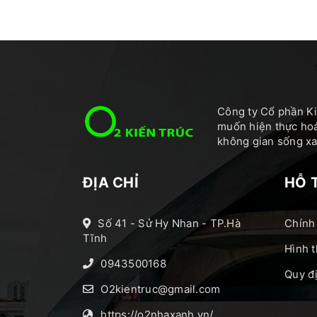
Công ty Cổ phần Ki
muốn hiện thực hoá
không gian sống xan
ĐỊA CHỈ
HỖ 
Số 41 - Sử Hy Nhan - TP.Hà
Chính
Tĩnh
Hình t
0943500168
Quy đ
O2kientruc@gmail.com
https://o2nhaxanh.vn/