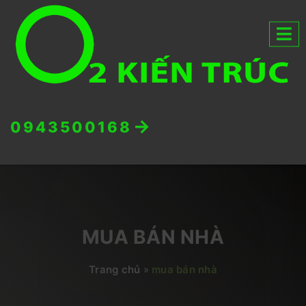
0943500168
MUA BÁN NHÀ
Trang chủ
»
mua bán nhà