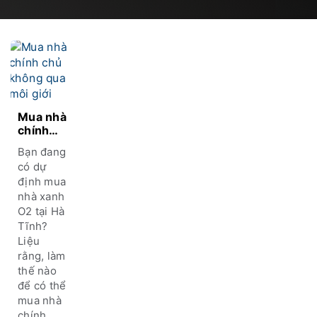
Mua nhà
chính
chủ và
Bạn đang
mọi
có dự
thông
định mua
tin cần
nhà xanh
biết khi
mua nhà
O2 tại Hà
xanh O2
Tĩnh?
Liệu
rằng, làm
thế nào
để có thể
mua nhà
chính