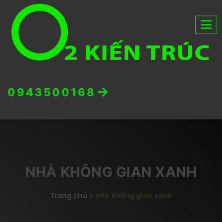
0943500168
NHÀ KHÔNG GIAN XANH
Trang chủ
»
nhà không gian xanh