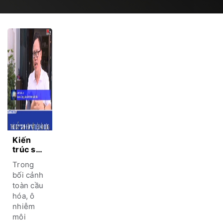
Kiến
trúc sư
xanh và
Trong
tương
bối cảnh
lai
toàn cầu
ngành
hóa, ô
xây
dựng
nhiễm
kiến
môi