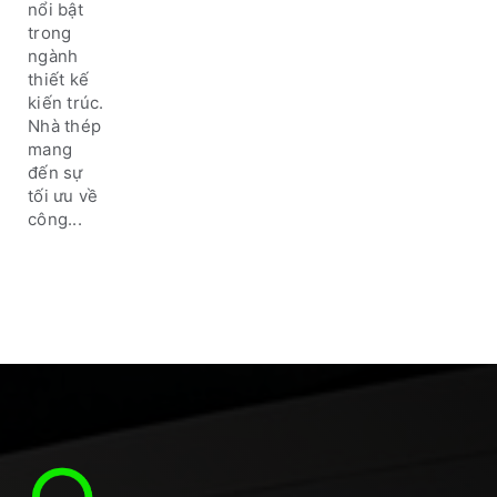
sống
nổi bật
đẹp,
trong
bền
ngành
vững
thiết kế
năm
kiến ​​trúc.
2025
Nhà thép
mang
đến sự
tối ưu về
công...