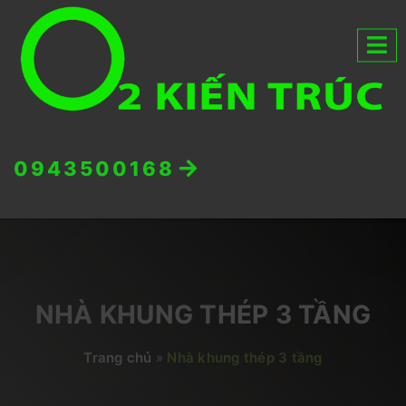
0943500168
NHÀ KHUNG THÉP 3 TẦNG
Trang chủ
»
Nhà khung thép 3 tầng