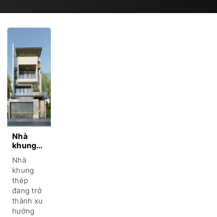
Nhà
khung
thép 3
Nhà
tầng –
khung
xu
thép
hướng
đang trở
mới cho
không
thành xu
gian
hướng