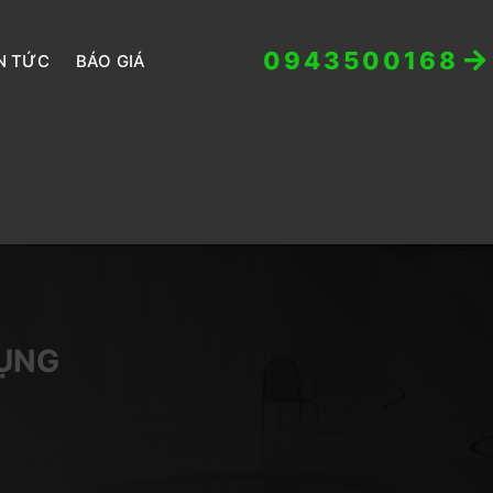
0943500168
N TỨC
BÁO GIÁ
DỤNG