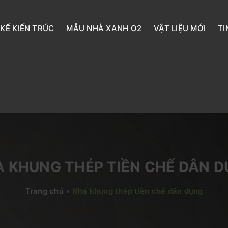
 KẾ KIẾN TRÚC
MẪU NHÀ XANH O2
VẬT LIỆU MỚI
TI
 KHUNG THÉP TIỀN CHẾ DÂN 
Trang chủ
»
Nhà khung thép tiền chế dân dụng