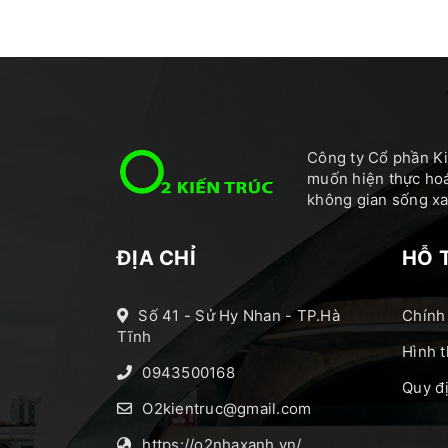
Công ty Cổ phần Ki
muốn hiện thực hoá
không gian sống xan
ĐỊA CHỈ
HỖ 
Số 41 - Sử Hy Nhan - TP.Hà
Chính
Tĩnh
Hình t
0943500168
Quy đ
O2kientruc@gmail.com
https://o2nhaxanh.vn/