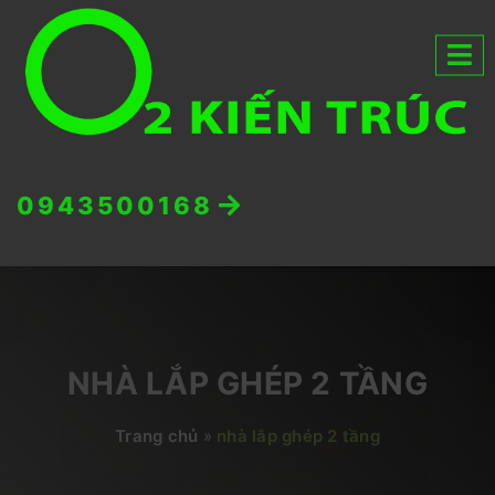
0943500168
NHÀ LẮP GHÉP 2 TẦNG
Trang chủ
»
nhà lắp ghép 2 tầng