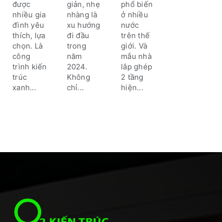
trường
đại
được
giản, nhẹ
phổ biến
nhiều gia
nhàng là
ở nhiều
đình yêu
xu hướng
nước
thích, lựa
đi đầu
trên thế
chọn. Là
trong
giới. Và
công
năm
mẫu nhà
trình kiến
2024.
lắp ghép
trúc
Không
2 tầng
xanh...
chỉ...
hiện...