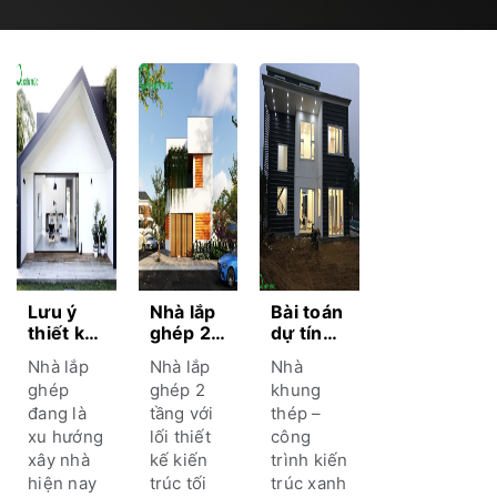
Lưu ý
Nhà lắp
Bài toán
thiết kế
ghép 2
dự tính
nhà lắp
tầng tại
chi phí
Nhà lắp
Nhà lắp
Nhà
ghép
Hà Tĩnh
làm nhà
ghép
ghép 2
khung
bền
– giải
lắp ghép
đang là
tầng với
thép –
vững và
pháp
2 tầng
xu hướng
lối thiết
công
thân
xây
mới
thiện với
dựng
nhất
xây nhà
kế kiến
trình kiến
môi
nhà hiện
2023
hiện nay
trúc tối
trúc xanh