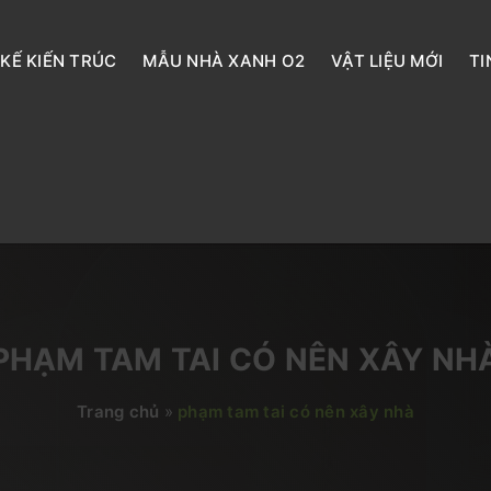
 KẾ KIẾN TRÚC
MẪU NHÀ XANH O2
VẬT LIỆU MỚI
TI
PHẠM TAM TAI CÓ NÊN XÂY NH
Trang chủ
»
phạm tam tai có nên xây nhà