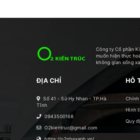
Công ty Cổ phần Ki
muốn hiện thực hoá
không gian sống xan
ĐỊA CHỈ
HỖ 
Số 41 - Sử Hy Nhan - TP.Hà
Chính
Tĩnh
Hình t
0943500168
Quy đ
O2kientruc@gmail.com
https://o2nhaxanh.vn/