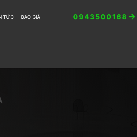
0943500168
N TỨC
BÁO GIÁ
À