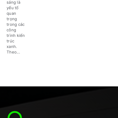
thiết kế
sáng là
kiến
yếu tố
trúc nhà
quan
trọng
trong các
công
trình kiến
trúc
xanh.
Theo...