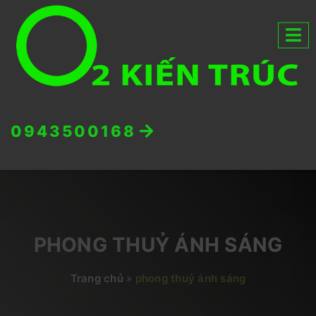
0943500168
PHONG THUỶ ÁNH SÁNG
Trang chủ
»
phong thuỷ ánh sáng