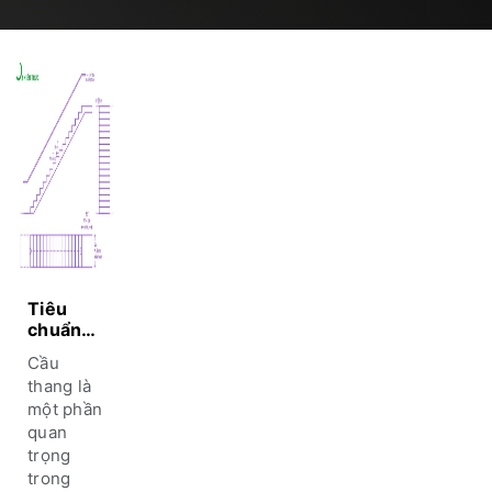
Tiêu
chuẩn
kích
Cầu
thước
thang là
cầu
một phần
thang
quan
trong
nhà ở –
trọng
Bí quyết
trong