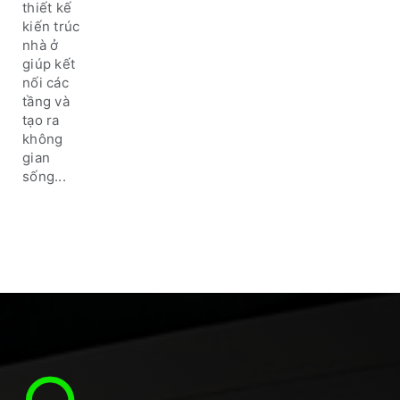
tạo sự
thiết kế
an toàn
kiến trúc
và thẩm
nhà ở
mỹ
giúp kết
nối các
tầng và
tạo ra
không
gian
sống...