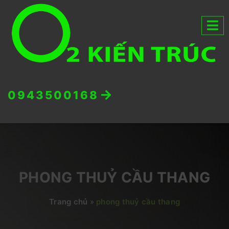
0943500168
PHONG THUỶ CẦU THANG
Trang chủ
»
phong thuỷ cầu thang