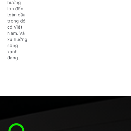
nhà bạn
hưởng
lớn đến
toàn cầu,
trong đó
có Việt
Nam. Và
xu hướng
sống
xanh
đang...