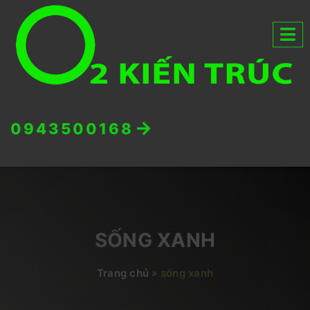
0943500168
SỐNG XANH
Trang chủ
»
sống xanh