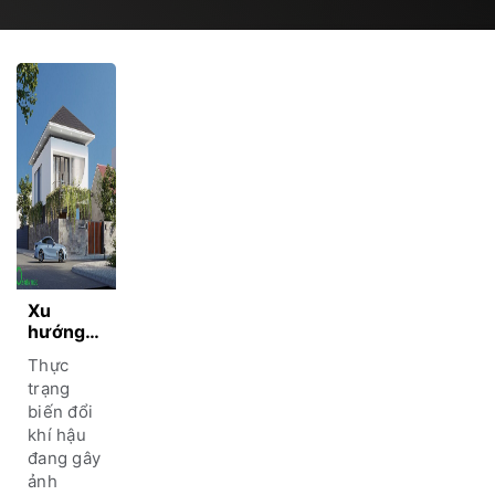
Xu
hướng
sống
Thực
xanh kết
trạng
hợp
biến đổi
phong
khí hậu
cách
hiện đại
đang gây
trong
ảnh