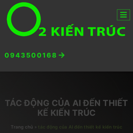
0943500168
TÁC ĐỘNG CỦA AI ĐẾN THIẾT
KẾ KIẾN TRÚC
Trang chủ
»
tác động của AI đến thiết kế kiến trúc