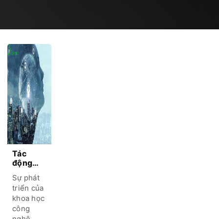
Tác
động
của AI
Sự phát
đến
triển của
thiết kế
khoa học
kiến
công
trúc vẽ
nên
nghệ