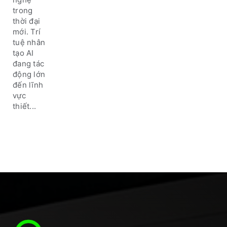
tương
trong
lai năm
thời đại
2024 và
mới. Trí
xa hơn
tuệ nhân
nữa
tạo AI
đang tác
động lớn
đến lĩnh
vực
thiết...