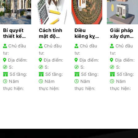
Bí quyết
Cách tính
Điều
Giải pháp
thiết kế
mật độ
kiêng kỵ
xây dựng
kiến trúc
xây dựng
khi làm
nhà
Chủ đầu
Chủ đầu
Chủ đầu
Chủ đầu
cho từng
– Hướng
nhà gia
nhanh
tư:
tư:
tư:
tư:
loại nhà
dẫn chi
chủ lần
chóng
phổ biến-
tiết cho
đầu xây
2025 –
Địa điểm:
Địa điểm:
Địa điểm:
Địa điểm:
Kiến thức
gia chủ
nhà nên
Tối ưu chi
S:
S:
S:
S:
không
tránh
phí
Số tầng:
Số tầng:
Số tầng:
Số tầng:
thể bỏ lỡ
Năm
Năm
Năm
Năm
thực hiện:
thực hiện:
thực hiện:
thực hiện: