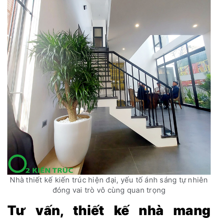
Nhà thiết kế kiến trúc hiện đại, yếu tố ánh sáng tự nhiên
đóng vai trò vô cùng quan trọng
Tư vấn, thiết kế nhà mang