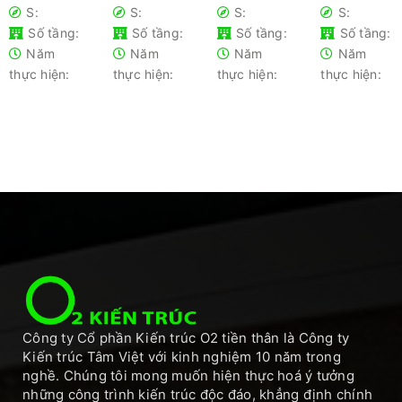
Kiến thức
gia chủ
nhà nên
Tối ưu chi
S:
S:
S:
S:
không
tránh
phí
Số tầng:
Số tầng:
Số tầng:
Số tầng:
thể bỏ lỡ
Năm
Năm
Năm
Năm
thực hiện:
thực hiện:
thực hiện:
thực hiện:
Công ty Cổ phần Kiến trúc O2 tiền thân là Công ty
Kiến trúc Tâm Việt với kinh nghiệm 10 năm trong
nghề. Chúng tôi mong muốn hiện thực hoá ý tưởng
những công trình kiến trúc độc đáo, khẳng định chính