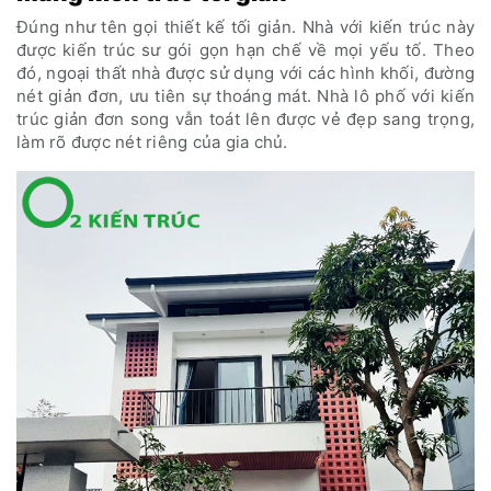
Đúng như tên gọi thiết kế tối giản. Nhà với kiến trúc này
được kiến trúc sư gói gọn hạn chế về mọi yếu tố. Theo
đó, ngoại thất nhà được sử dụng với các hình khối, đường
nét giản đơn, ưu tiên sự thoáng mát. Nhà lô phố với kiến
trúc giản đơn song vẫn toát lên được vẻ đẹp sang trọng,
làm rõ được nét riêng của gia chủ.