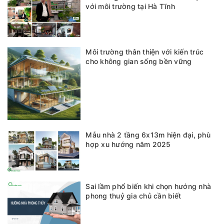
với môi trường tại Hà Tĩnh
Môi trường thân thiện với kiến trúc
cho không gian sống bền vững
Mẫu nhà 2 tầng 6x13m hiện đại, phù
hợp xu hướng năm 2025
Sai lầm phổ biến khi chọn hướng nhà
phong thuỷ gia chủ cần biết