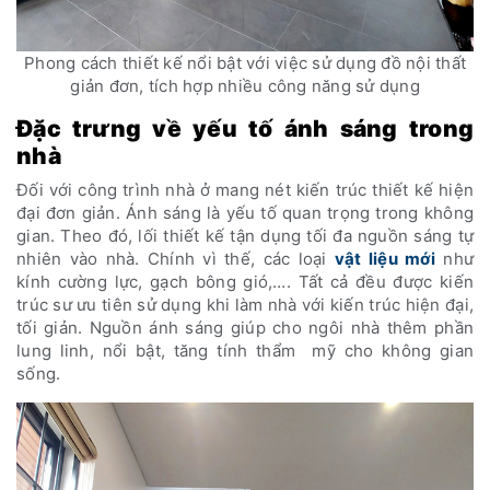
Phong cách thiết kế nổi bật với việc sử dụng đồ nội thất
giản đơn, tích hợp nhiều công năng sử dụng
Đặc trưng về yếu tố ánh sáng trong
nhà
Đối với công trình nhà ở mang nét kiến trúc thiết kế hiện
đại đơn giản. Ánh sáng là yếu tố quan trọng trong không
gian. Theo đó, lối thiết kế tận dụng tối đa nguồn sáng tự
nhiên vào nhà. Chính vì thế, các loại
vật liệu mới
như
kính cường lực, gạch bông gió,…. Tất cả đều được kiến
trúc sư ưu tiên sử dụng khi làm nhà với kiến trúc hiện đại,
tối giản. Nguồn ánh sáng giúp cho ngôi nhà thêm phần
lung linh, nổi bật, tăng tính thẩm mỹ cho không gian
sống.