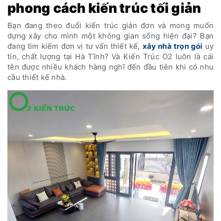
phong cách kiến trúc tối giản
Bạn đang theo đuổi kiến trúc giản đơn và mong muốn
dựng xây cho mình một không gian sống hiện đại? Bạn
đang tìm kiếm đơn vị tư vấn thiết kế,
xây nhà trọn gói
uy
tín, chất lượng tại Hà Tĩnh? Và Kiến Trúc O2 luôn là cái
tên được nhiều khách hàng nghĩ đến đầu tiên khi có nhu
cầu thiết kế nhà.