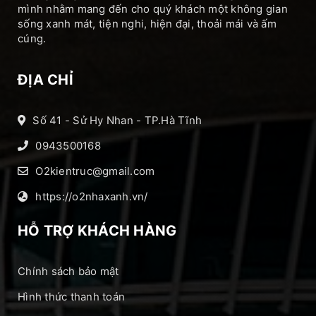
mình nhằm mang đến cho quý khách một không gian
sống xanh mát, tiện nghi, hiện đại, thoải mái và ấm
cúng.
ĐỊA CHỈ
Số 41 - Sử Hy Nhan - TP.Hà Tĩnh
0943500168
O2kientruc@gmail.com
https://o2nhaxanh.vn/
HỖ TRỢ KHÁCH HÀNG
Chính sách bảo mật
Hình thức thanh toán