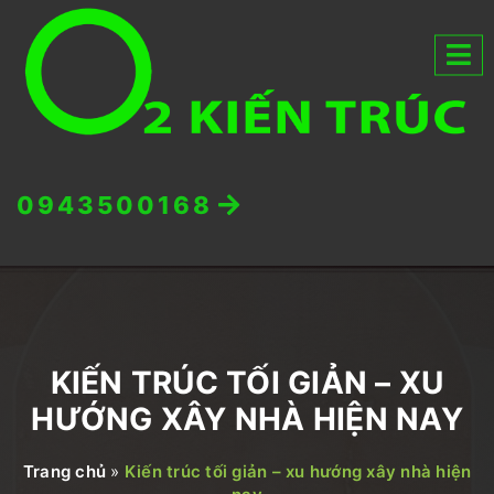
0943500168
KIẾN TRÚC TỐI GIẢN – XU
HƯỚNG XÂY NHÀ HIỆN NAY
Trang chủ
»
Kiến trúc tối giản – xu hướng xây nhà hiện