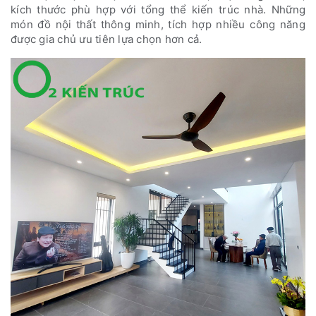
kích thước phù hợp với tổng thể kiến trúc nhà. Những
món đồ nội thất thông minh, tích hợp nhiều công năng
được gia chủ ưu tiên lựa chọn hơn cả.