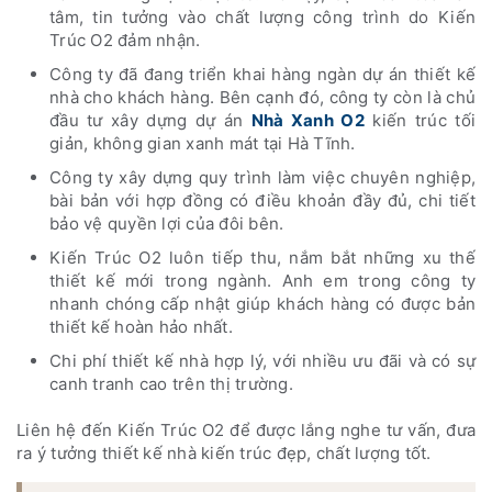
tâm, tin tưởng vào chất lượng công trình do Kiến
Trúc O2 đảm nhận.
Công ty đã đang triển khai hàng ngàn dự án thiết kế
nhà cho khách hàng. Bên cạnh đó, công ty còn là chủ
đầu tư xây dựng dự án
Nhà Xanh O2
kiến trúc tối
giản, không gian xanh mát tại Hà Tĩnh.
Công ty xây dựng quy trình làm việc chuyên nghiệp,
bài bản với hợp đồng có điều khoản đầy đủ, chi tiết
bảo vệ quyền lợi của đôi bên.
Kiến Trúc O2 luôn tiếp thu, nắm bắt những xu thế
thiết kế mới trong ngành. Anh em trong công ty
nhanh chóng cấp nhật giúp khách hàng có được bản
thiết kế hoàn hảo nhất.
Chi phí thiết kế nhà hợp lý, với nhiều ưu đãi và có sự
canh tranh cao trên thị trường.
Liên hệ đến Kiến Trúc O2 để được lắng nghe tư vấn, đưa
ra ý tưởng thiết kế nhà kiến trúc đẹp, chất lượng tốt.