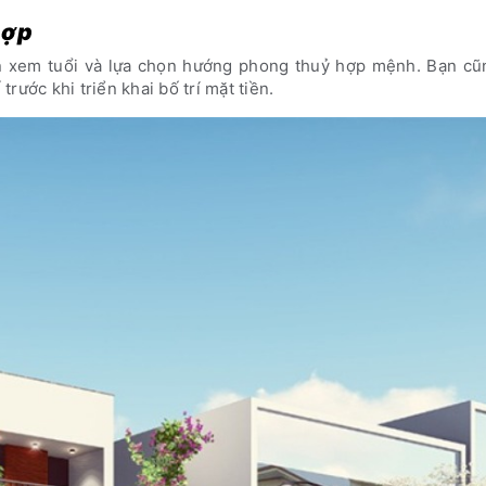
hợp
ần xem tuổi và lựa chọn hướng phong thuỷ hợp mệnh. Bạn cũ
trước khi triển khai bố trí mặt tiền.