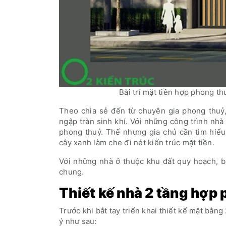
Bài trí mặt tiền hợp phong th
Theo chia sẻ đến từ chuyên gia phong thuỷ
ngập tràn sinh khí. Với những công trình nhà
phong thuỷ. Thế nhưng gia chủ cần tìm hiể
cây xanh làm che đi nét kiến trúc mặt tiền.
Với những nhà ở thuộc khu đất quy hoạch, b
chung.
Thiết kế nhà 2 tầng hợp 
Trước khi bắt tay triển khai thiết kế mặt bằn
ý như sau: