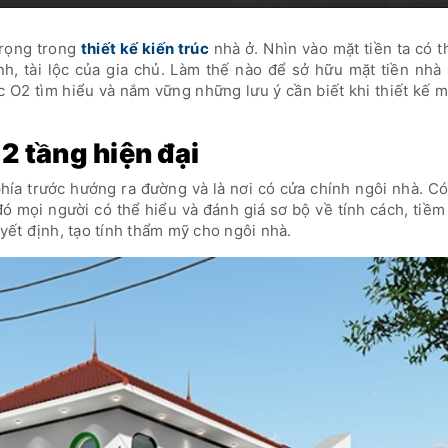
trọng trong
thiết kế kiến trúc
nhà ở. Nhìn vào mặt tiền ta có t
h, tài lộc của gia chủ. Làm thế nào để sở hữu mặt tiền nhà 
O2 tìm hiểu và nắm vững những lưu ý cần biết khi thiết kế m
 2 tầng hiện đại
phía trước hướng ra đường và là nơi có cửa chính ngôi nhà. Có
ó mọi người có thể hiểu và đánh giá sơ bộ về tính cách, tiềm 
uyết định, tạo tính thẩm mỹ cho ngôi nhà.