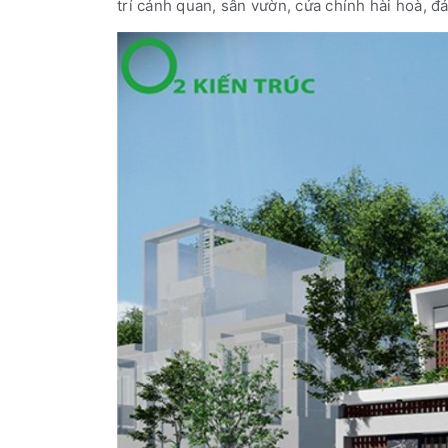
trí cảnh quan, sân vườn, cửa chính hài hoà, 