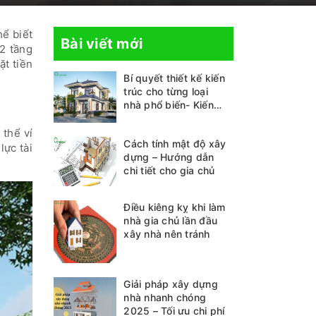
hể biết
Bài viết mới
2 tầng
ặt tiền
Bí quyết thiết kế kiến
trúc cho từng loại
nhà phổ biến- Kiến
thức không thể bỏ lỡ
 thể ví
Cách tính mật độ xây
lực tài
dựng – Hướng dẫn
chi tiết cho gia chủ
Điều kiêng kỵ khi làm
nhà gia chủ lần đầu
xây nhà nên tránh
Giải pháp xây dựng
nhà nhanh chóng
2025 – Tối ưu chi phí