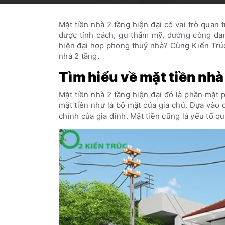
Mặt tiền nhà 2 tầng hiện đại có vai trò quan 
được tính cách, gu thẩm mỹ, đường công dan
hiện đại hợp phong thuỷ nhà? Cùng Kiến Trúc 
nhà 2 tầng.
Tìm hiểu về mặt tiền nhà
Mặt tiền nhà 2 tầng hiện đại đó là phần mặt 
mặt tiền như là bộ mặt của gia chủ. Dựa vào đ
chính của gia đình. Mặt tiền cũng là yếu tố q