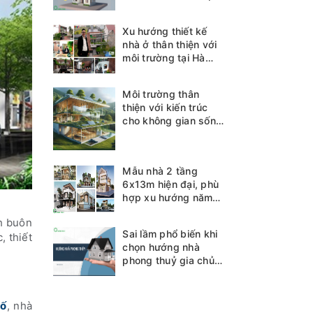
Xu hướng thiết kế
nhà ở thân thiện với
môi trường tại Hà
Tĩnh
Môi trường thân
thiện với kiến trúc
cho không gian sống
bền vững
Mẫu nhà 2 tầng
6x13m hiện đại, phù
hợp xu hướng năm
2025
nh buôn
Sai lầm phổ biến khi
, thiết
chọn hướng nhà
phong thuỷ gia chủ
cần biết
hố
, nhà