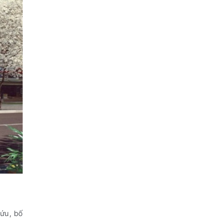
cứu, bố