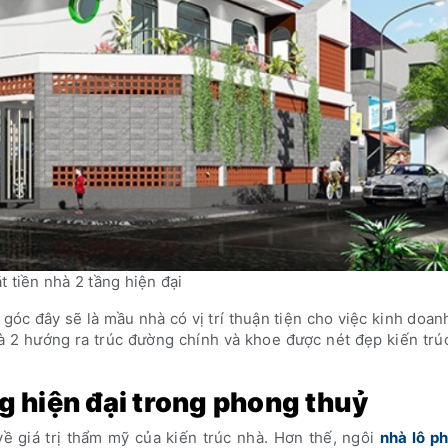
t tiền nhà 2 tầng hiện đại
 góc đây sẽ là mầu nhà có vị trí thuận tiện cho việc kinh doa
à 2 hướng ra trúc đường chính và khoe được nét đẹp kiến trúc
ng hiện đại trong phong thuỷ
ề giá trị thẩm mỹ của kiến trúc nhà. Hơn thế, ngôi
nhà lô p