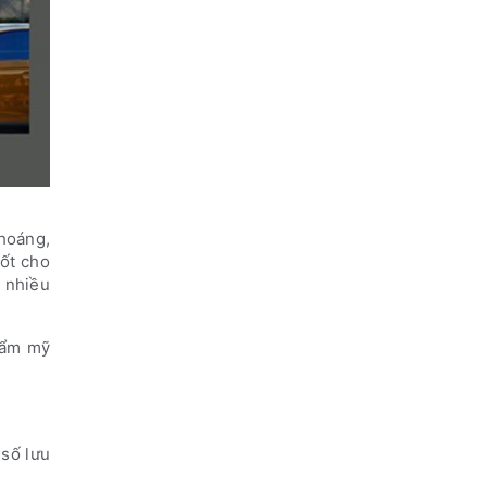
hoáng,
tốt cho
 nhiều
hẩm mỹ
 số lưu