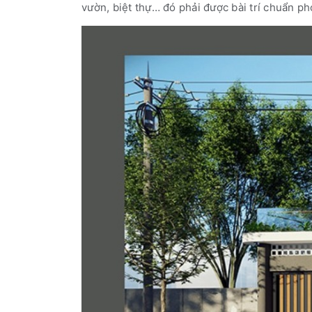
vườn, biệt thự… đó phải được bài trí chuẩn ph