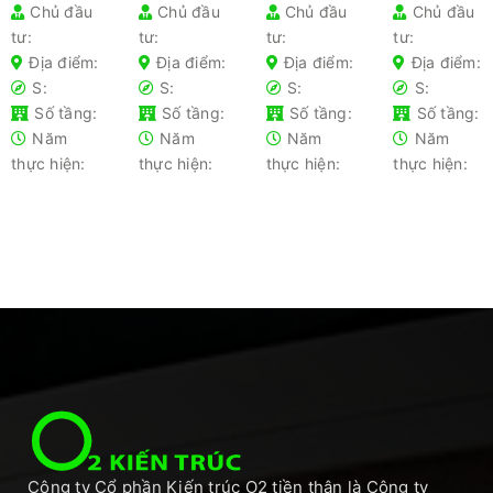
Chủ đầu
Chủ đầu
Chủ đầu
Chủ đầu
cho từng
– Hướng
nhà gia
nhanh
tư:
tư:
tư:
tư:
loại nhà
dẫn chi
chủ lần
chóng
phổ biến-
tiết cho
đầu xây
2025 –
Địa điểm:
Địa điểm:
Địa điểm:
Địa điểm:
Kiến thức
gia chủ
nhà nên
Tối ưu chi
S:
S:
S:
S:
không
tránh
phí
Số tầng:
Số tầng:
Số tầng:
Số tầng:
thể bỏ lỡ
Năm
Năm
Năm
Năm
thực hiện:
thực hiện:
thực hiện:
thực hiện:
Công ty Cổ phần Kiến trúc O2 tiền thân là Công ty