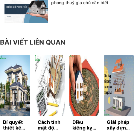
phong thuỷ gia chủ cần biết
BÀI VIẾT LIÊN QUAN
Bí quyết
Cách tính
Điều
Giải pháp
thiết kế
mật độ
kiêng kỵ
xây dựng
kiến trúc
xây dựng
khi làm
nhà