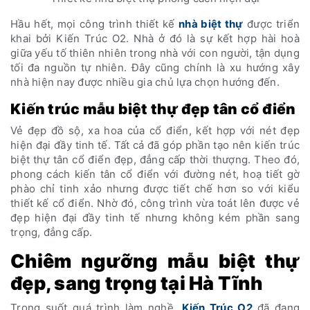
Hầu hết, mọi công trình thiết kế
nhà biệt thự
được triển
khai bởi Kiến Trúc O2. Nhà ở đó là sự kết hợp hài hoà
giữa yếu tố thiên nhiên trong nhà với con người, tận dụng
tối đa nguồn tự nhiên. Đây cũng chính là xu hướng xây
nhà hiện nay được nhiều gia chủ lựa chọn hướng đến.
Kiến trúc mẫu biệt thự đẹp tân cổ điển
Vẻ đẹp đồ sộ, xa hoa của cổ điển, kết hợp với nét đẹp
hiện đại đầy tinh tế. Tất cả đã góp phần tạo nên kiến trúc
biệt thự tân cổ điển đẹp, đẳng cấp thời thượng. Theo đó,
phong cách kiến tân cổ điển với đường nét, hoạ tiết gờ
phào chỉ tinh xảo nhưng được tiết chế hơn so với kiểu
thiết kế cổ điển. Nhờ đó, công trình vừa toát lên được vẻ
đẹp hiện đại đầy tinh tế nhưng không kém phần sang
trọng, đẳng cấp.
Chiêm ngưỡng mẫu biệt thự
đẹp, sang trọng tại Hà Tĩnh
Trong suốt quá trình làm nghề,
Kiến Trúc O2
đã đang