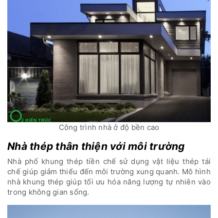
Công trình nhà ở độ bền cao
Nhà thép thân thiện với môi trường
Nhà phố khung thép tiền chế sử dụng vật liệu thép tái
chế giúp giảm thiểu đến môi trường xung quanh. Mô hình
nhà khung thép giúp tối ưu hóa năng lượng tự nhiên vào
trong không gian sống.