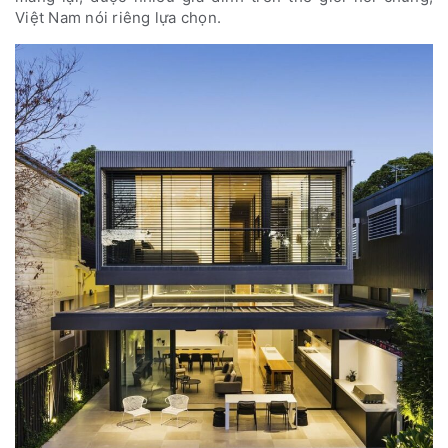
Việt Nam nói riêng lựa chọn.