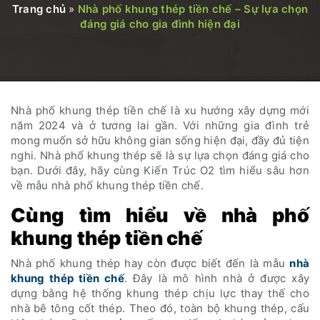
Trang chủ
»
Nhà phố khung thép tiền chế – Sự lựa chọn
đáng giá cho gia đình hiện đại
Nhà phố khung thép tiền chế là xu hướng xây dựng mới
năm 2024 và ở tương lai gần. Với những gia đình trẻ
mong muốn sở hữu không gian sống hiện đại, đầy đủ tiện
nghi. Nhà phố khung thép sẽ là sự lựa chọn đáng giá cho
bạn. Dưới đây, hãy cùng Kiến Trúc O2 tìm hiểu sâu hơn
về mẫu nhà phố khung thép tiền chế.
Cùng tìm hiểu về nhà phố
khung thép tiền chế
Nhà phố khung thép hay còn được biết đến là mẫu
nhà
khung thép tiền chế
. Đây là mô hình nhà ở được xây
dựng bằng hệ thống khung thép chịu lực thay thế cho
nhà bê tông cốt thép. Theo đó, toàn bộ khung thép, cấu