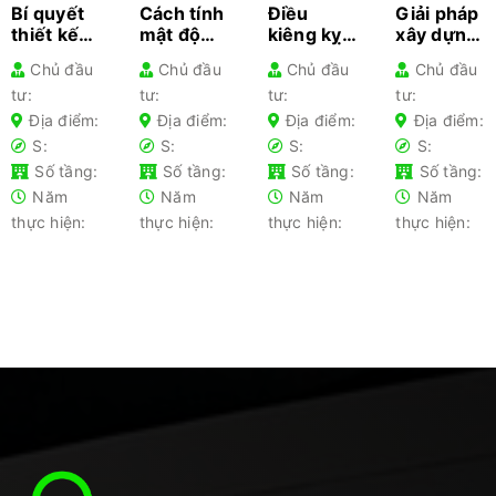
Bí quyết
Cách tính
Điều
Giải pháp
thiết kế
mật độ
kiêng kỵ
xây dựng
kiến trúc
xây dựng
khi làm
nhà
Chủ đầu
Chủ đầu
Chủ đầu
Chủ đầu
cho từng
– Hướng
nhà gia
nhanh
tư:
tư:
tư:
tư:
loại nhà
dẫn chi
chủ lần
chóng
phổ biến-
tiết cho
đầu xây
2025 –
Địa điểm:
Địa điểm:
Địa điểm:
Địa điểm:
Kiến thức
gia chủ
nhà nên
Tối ưu chi
S:
S:
S:
S:
không
tránh
phí
Số tầng:
Số tầng:
Số tầng:
Số tầng:
thể bỏ lỡ
Năm
Năm
Năm
Năm
thực hiện:
thực hiện:
thực hiện:
thực hiện: