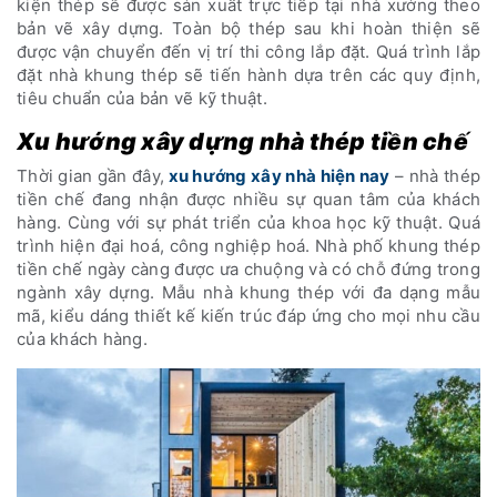
kiện thép sẽ được sản xuất trực tiếp tại nhà xưởng theo
bản vẽ xây dựng. Toàn bộ thép sau khi hoàn thiện sẽ
được vận chuyển đến vị trí thi công lắp đặt. Quá trình lắp
đặt nhà khung thép sẽ tiến hành dựa trên các quy định,
tiêu chuẩn của bản vẽ kỹ thuật.
Xu hướng xây dựng nhà thép tiền chế
Thời gian gần đây,
xu hướng xây nhà hiện nay
– nhà thép
tiền chế đang nhận được nhiều sự quan tâm của khách
hàng. Cùng với sự phát triển của khoa học kỹ thuật. Quá
trình hiện đại hoá, công nghiệp hoá. Nhà phố khung thép
tiền chế ngày càng được ưa chuộng và có chỗ đứng trong
ngành xây dựng. Mẫu nhà khung thép với đa dạng mẫu
mã, kiểu dáng thiết kế kiến trúc đáp ứng cho mọi nhu cầu
của khách hàng.