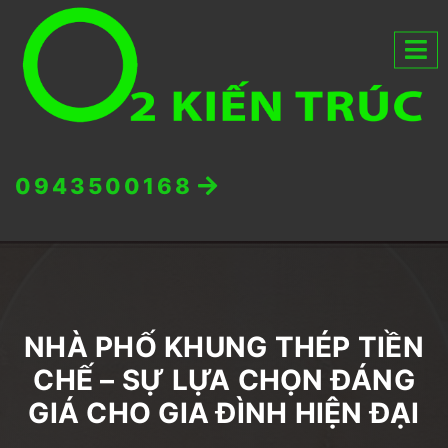
0943500168
NHÀ PHỐ KHUNG THÉP TIỀN
CHẾ – SỰ LỰA CHỌN ĐÁNG
GIÁ CHO GIA ĐÌNH HIỆN ĐẠI