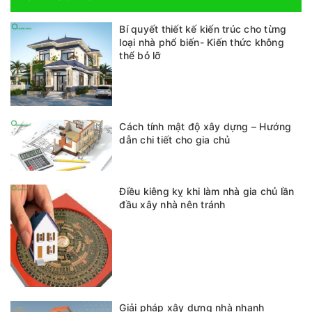
Bí quyết thiết kế kiến trúc cho từng
loại nhà phổ biến- Kiến thức không
thể bỏ lỡ
Cách tính mật độ xây dựng – Hướng
dẫn chi tiết cho gia chủ
Điều kiêng kỵ khi làm nhà gia chủ lần
đầu xây nhà nên tránh
Giải pháp xây dựng nhà nhanh