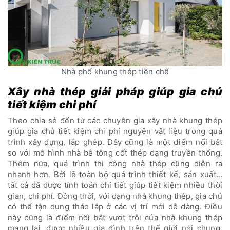
Nhà phố khung thép tiền chế
Xây nhà thép giải pháp giúp gia chủ
tiết kiệm chi phí
Theo chia sẻ đến từ các chuyên gia xây nhà khung thép
giúp gia chủ tiết kiệm chi phí nguyên vật liệu trong quá
trình xây dựng, lắp ghép. Đây cũng là một điểm nổi bật
so với mô hình nhà bê tông cốt thép dạng truyền thống.
Thêm nữa, quá trình thi công nhà thép cũng diễn ra
nhanh hơn. Bởi lẽ toàn bộ quá trình thiết kế, sản xuất…
tất cả đã được tính toán chi tiết giúp tiết kiệm nhiều thời
gian, chi phí. Đồng thời, với dạng nhà khung thép, gia chủ
có thể tận dụng tháo lắp ở các vị trí mới dễ dàng. Điều
này cũng là điểm nổi bật vượt trội của nhà khung thép
mang lại, được nhiều gia đình trên thế giới nói chung,