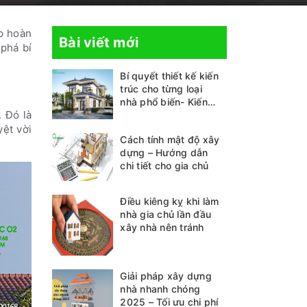
ợp hoàn
Bài viết mới
phá bí
Bí quyết thiết kế kiến
trúc cho từng loại
nhà phổ biến- Kiến
. Đó là
thức không thể bỏ lỡ
yệt vời
Cách tính mật độ xây
dựng – Hướng dẫn
chi tiết cho gia chủ
Điều kiêng kỵ khi làm
nhà gia chủ lần đầu
xây nhà nên tránh
Giải pháp xây dựng
nhà nhanh chóng
2025 – Tối ưu chi phí