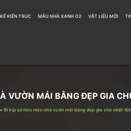
 KẾ KIẾN TRÚC
MẪU NHÀ XANH O2
VẬT LIỆU MỚI
TI
HÀ VƯỜN MÁI BẰNG ĐẸP GIA CHỦ
»
Bí kíp sở hữu mẫu nhà vườn mái bằng đẹp gia chủ nhất địn