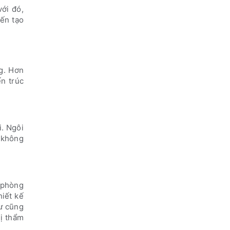
với đó,
iến tạo
g. Hơn
ến trúc
i. Ngôi
n không
, phòng
hiết kế
sư cũng
rị thẩm