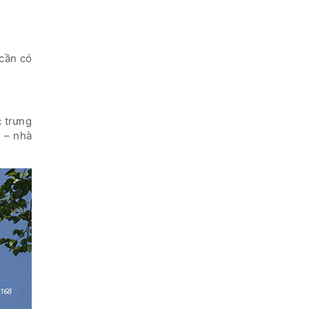
 cần có
c trưng
y
– nhà