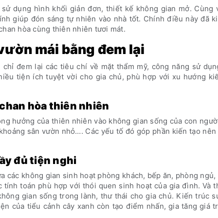
i sử dụng hình khối giản đơn, thiết kế không gian mở. Cùng 
ính giúp đón sáng tự nhiên vào nhà tốt. Chính điều này đã k
chan hòa cùng thiên nhiên tươi mát.
 vườn mái bằng đem lại
chỉ đem lại các tiêu chí về mặt thẩm mỹ, công năng sử dụn
iều tiện ích tuyệt vời cho gia chủ, phù hợp với xu hướng ki
chan hòa thiên nhiên
ộng hưởng của thiên nhiên vào không gian sống của con ngườ
, khoảng sân vườn nhỏ…. Các yếu tố đó góp phần kiến tạo nê
ầy đủ tiện nghi
ữa các không gian sinh hoạt phòng khách, bếp ăn, phòng ngủ
ính toán phù hợp với thói quen sinh hoạt của gia đình. Và t
ông gian sống trong lành, thư thái cho gia chủ. Kiến trúc 
iện của tiểu cảnh cây xanh còn tạo điểm nhấn, gia tăng giá t