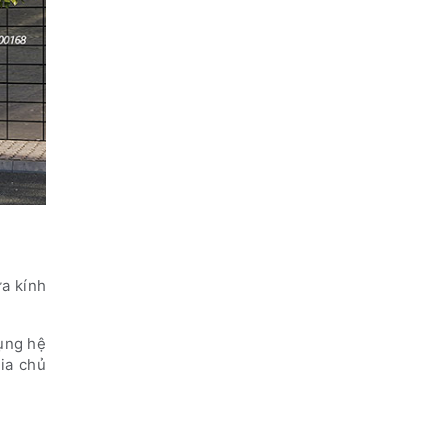
ửa kính
dụng hệ
gia chủ