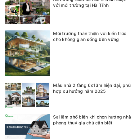
với môi trường tại Hà Tĩnh
Môi trường thân thiện với kiến trúc
cho không gian sống bền vững
Mẫu nhà 2 tầng 6x13m hiện đại, phù
hợp xu hướng năm 2025
Sai lầm phổ biến khi chọn hướng nhà
phong thuỷ gia chủ cần biết