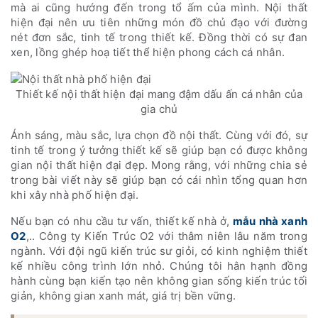
mà ai cũng hướng đến trong tổ ấm của mình. Nội thất
hiện đại nên ưu tiên những món đồ chủ đạo với đường
nét đơn sắc, tinh tế trong thiết kế. Đồng thời có sự đan
xen, lồng ghép hoạ tiết thể hiện phong cách cá nhân.
Thiết kế nội thất hiện đại mang đậm dấu ấn cá nhân của
gia chủ
Ánh sáng, màu sắc, lựa chọn đồ nội thất. Cùng với đó, sự
tinh tế trong ý tưởng thiết kế sẽ giúp bạn có được không
gian nội thất hiện đại đẹp. Mong rằng, với những chia sẻ
trong bài viết này sẽ giúp bạn có cái nhìn tổng quan hơn
khi xây nhà phố hiện đại.
Nếu bạn có nhu cầu tư vấn, thiết kế nhà ở,
mẫu
nhà xanh
O2
,.. Công ty Kiến Trúc O2 với thâm niên lâu năm trong
ngành. Với đội ngũ kiến trúc sư giỏi, có kinh nghiệm thiết
kế nhiều công trình lớn nhỏ. Chúng tôi hân hạnh đồng
hành cùng bạn kiến tạo nên không gian sống kiến trúc tối
giản, không gian xanh mát, giá trị bền vững.