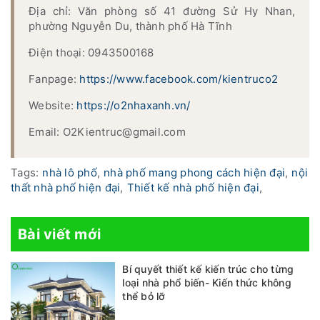
Địa chỉ: Văn phòng số 41 đường Sử Hy Nhan,
phường Nguyễn Du, thành phố Hà Tĩnh
Điện thoại: 0943500168
Fanpage:
https://www.facebook.com/kientruco2
Website:
https://o2nhaxanh.vn/
Email: O2Kientruc@gmail.com
Tags:
nhà lô phố
,
nhà phố mang phong cách hiện đại
,
nội
thất nhà phố hiện đại
,
Thiết kế nhà phố hiện đại
,
Bài viết mới
Bí quyết thiết kế kiến trúc cho từng
loại nhà phổ biến- Kiến thức không
thể bỏ lỡ