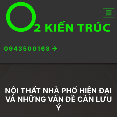
0943500168
NỘI THẤT NHÀ PHỐ HIỆN ĐẠI
VÀ NHỮNG VẤN ĐỀ CẦN LƯU
Ý