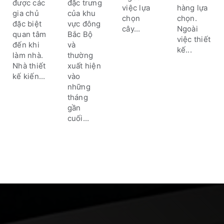
hợp
chống
được các
đặc trưng
việc lựa
hàng lựa
mệnh
nồm ẩm
gia chủ
của khu
chọn
chọn.
gia chủ
hiệu quả
đặc biệt
vực đông
cây...
Ngoài
quan tâm
Bắc Bộ
việc thiết
đến khi
và
kế...
làm nhà.
thường
Nhà thiết
xuất hiện
kế kiến...
vào
những
tháng
gần
cuối...