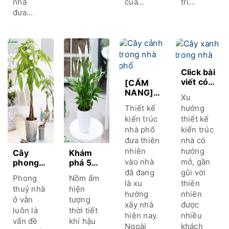
nhà
của...
trí...
đưa...
Click bài
viết có
[CẨM
ngay bí
NANG]
Xu
quyết
Chăm
Thiết kế
hướng
chọn
sóc cây
kiến trúc
thiết kế
cây
cảnh
nhà phố
kiến trúc
xanh
trong
trong
đưa thiên
nhà có
nhà phố
nhà hợp
nhiên
hướng
Cây
Khám
mệnh
vào nhà
mở, gần
phong
phá 5
gia chủ
thuỷ
loại cây
đã đang
gũi với
Phong
Nồm ẩm
trong
xanh
là xu
thiên
thuỷ nhà
hiện
nhà và
trong
hướng
nhiên
ở vẫn
tượng
bí kíp
nhà ống
xây nhà
được
luôn là
thời tiết
chọn
đẹp
hiện nay.
nhiều
mua cây
giúp
vấn đề
khí hậu
Ngoài
khách