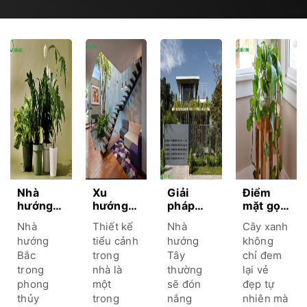
Nhà
Xu
Giải
Điểm
hướng
hướng
pháp
mặt gọi
Bắc nên
tiểu
trồng
tên
Nhà
Thiết kế
Nhà
Cây xanh
trồng
cảnh
cây chịu
những
hướng
tiểu cảnh
hướng
không
cây gì
trong
nắng
loại cây
Bắc
trong
Tây
chỉ đem
hợp
nhà
cho nhà
xanh
trong
nhà là
thường
lại vẻ
phong
2024
hướng
làm mát
thuỷ
sáng tạo
Tây
không
phong
một
sẽ đón
đẹp tự
giúp thu
không
gian
thủy
trong
nắng
nhiên mà