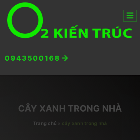
0943500168
CÂY XANH TRONG NHÀ
Trang chủ
»
cây xanh trong nhà