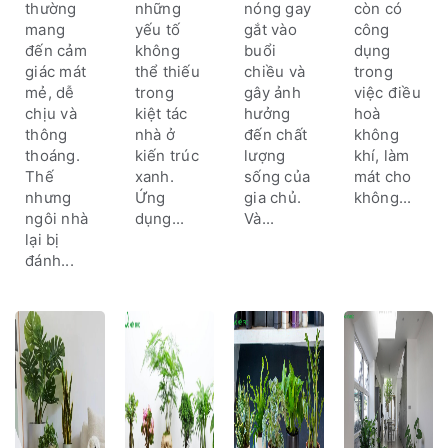
hút may
gian
sống
thường
những
nóng gay
còn có
mắn, tài
xanh
mang
yếu tố
gắt vào
công
lộc
đúng
đến cảm
không
buổi
dụng
cách
giác mát
thể thiếu
chiều và
trong
mẻ, dễ
trong
gây ảnh
việc điều
chịu và
kiệt tác
hưởng
hoà
thông
nhà ở
đến chất
không
thoáng.
kiến trúc
lượng
khí, làm
Thế
xanh.
sống của
mát cho
nhưng
Ứng
gia chủ.
không...
ngôi nhà
dụng...
Và...
lại bị
đánh...