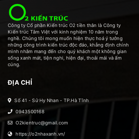
Công ty Cổ phần Kiến trúc O2 tiền thân là Công ty
Kiến trúc Tâm Việt với kinh nghiệm 10 năm trong
nghề. Chúng tôi mong muốn hiện thực hoá ý tưởng
những công trình kiến trúc độc đáo, khẳng định chính
mình nhằm mang đến cho quý khách một không gian
sống xanh mát, tiện nghi, hiện đại, thoải mái và ấm
cúng.
ĐỊA CHỈ
Số 41 - Sử Hy Nhan - TP.Hà Tĩnh
0943500168
O2kientruc@gmail.com
https://o2nhaxanh.vn/