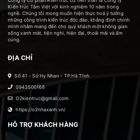
Công ty Cổ phần Kiến trúc O2 tiền thân là Công ty
Kiến trúc Tâm Việt với kinh nghiệm 10 năm trong
nghề. Chúng tôi mong muốn hiện thực hoá ý tưởng
những công trình kiến trúc độc đáo, khẳng định chính
mình nhằm mang đến cho quý khách một không gian
sống xanh mát, tiện nghi, hiện đại, thoải mái và ấm
cúng.
ĐỊA CHỈ
Số 41 - Sử Hy Nhan - TP.Hà Tĩnh
0943500168
O2kientruc@gmail.com
https://o2nhaxanh.vn/
HỖ TRỢ KHÁCH HÀNG