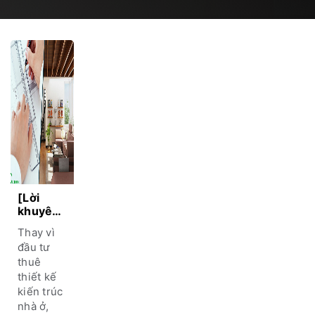
[Lời
khuyên]
Có nên
Thay vì
thuê
đầu tư
thiết kế
thuê
nhà hay
thiết kế
không?
kiến trúc
nhà ở,