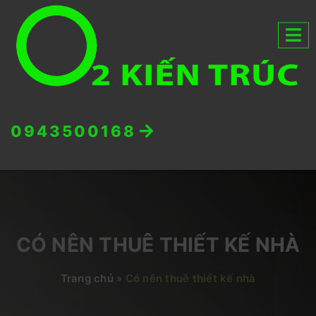
0943500168
CÓ NÊN THUÊ THIẾT KẾ NHÀ
Trang chủ
»
Có nên thuê thiết kế nhà