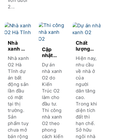
vốn dưới
2...
Nhà
Chất
xanh O2
lượng
Cập
Hà Tĩnh
dự án
nhật
Nhà xanh
Hiện nay,
– Lý do
NHA
tiến độ
O2 Hà
Dự án
nhu cầu
bạn nên
XANH
thi công
Tĩnh dự
nhà xanh
về nhà ở
mua
O2
nhà
án bất
O2 do
của
ngay
phường
xanh O2
nhà
Thạch
động sản
Kiến
người
Thạch
xanh O2
Linh –
Linh –
lần đầu
Trúc O2
dân tăng
Hà Tĩnh
TP Hà
có mặt
làm cho
cao.
Tĩnh
tại thị
đầu tư.
Trong khi
trường.
Thi công
diện tích
Sản
nhà xanh
đất thì
phẩm tuy
O2 theo
hạn chế.
chưa mở
phong
Sở hữu
bán rộng
cách kiến
ngôi nhà