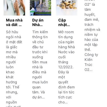
hình dẫn
O2” là
đầu
cách
tâm
mạng
huyết,
xanh Hà
đam mê,
Mua nhà
Dự án
Cập
Tĩnh
và đất ở
Nhà
nhật
trách
Hà Tĩnh
Xanh O2
mức lãi
nhiệm và
Sở hữu
Tìm kiếm
Mở room
với giá
chủ đầu
suất vay
niềm tự
ngôi nhà
thông tin
tín dụng
dưới 2
tư là ai?
mua nhà
hào của
ở mặt đất
về chủ
của ngân
tỷ có
Có thật
xanh O2
một tập
là giấc
đầu tư
hàng Nhà
thật sự
sự uy tín
tháng
thể.
khả thi?
hay
2/2023
mơ mà
trước khi
Nước vào
Công ty
không?
nhiều
xuống
cuối
Kiến
người
tiền mua
tháng
Trúc
luôn
nhà là
12/2022.
O2...
khao
điều mà
Đây là
khát
người
một
hướng
mua luôn
quyết
tới. Thế
quan
định đem
nhưng,
tâm. Và
lại tin tức
với
dự án...
tích cực
nguồn
cho...