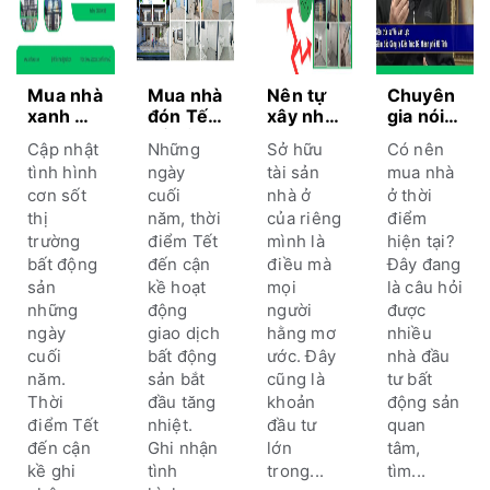
Mua nhà
Mua nhà
Nên tự
Chuyên
xanh O2
đón Tết,
xây nhà
gia nói
đón Tết
sổ đỏ
hay mua
gì về
Cập nhật
Những
Sở hữu
Có nên
sổ đỏ
liền tay
nhà xây
vấn đề
tình hình
ngày
tài sản
mua nhà
liền tay,
với căn
sẵn?
“có nên
cơn sốt
cuối
nhà ở
ở thời
chủ đầu
nhà
Đâu sẽ
mua nhà
thị
năm, thời
của riêng
điểm
tư bàn
xanh O2
là sự lựa
ở thời
giao
bàn giao
chọn tốt
điểm
trường
điểm Tết
mình là
hiện tại?
ngay
cho gia
nhất?
hiện
bất động
đến cận
điều mà
Đây đang
chủ
tại”?
sản
kề hoạt
mọi
là câu hỏi
những
động
người
được
ngày
giao dịch
hằng mơ
nhiều
cuối
bất động
ước. Đây
nhà đầu
năm.
sản bắt
cũng là
tư bất
Thời
đầu tăng
khoản
động sản
điểm Tết
nhiệt.
đầu tư
quan
đến cận
Ghi nhận
lớn
tâm,
kề ghi
tình
trong...
tìm...