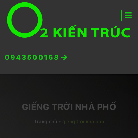
0943500168
GIẾNG TRỜI NHÀ PHỐ
Trang chủ
»
giếng trời nhà phố