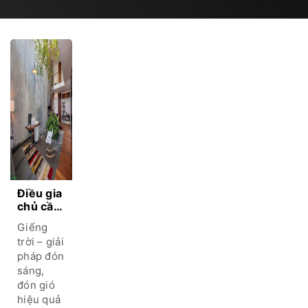
Điều gia
chủ cần
lường
Giếng
trước
trời – giải
được khi
pháp đón
xây
sáng,
giếng
trời
đón gió
hiệu quả