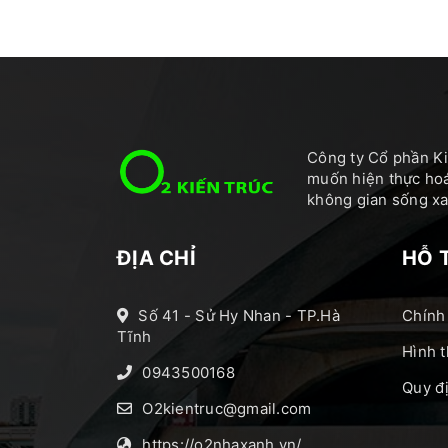
Công ty Cổ phần Ki
muốn hiện thực hoá
không gian sống xan
ĐỊA CHỈ
HỖ 
Số 41 - Sử Hy Nhan - TP.Hà
Chính
Tĩnh
Hình t
0943500168
Quy đ
O2kientruc@gmail.com
https://o2nhaxanh.vn/