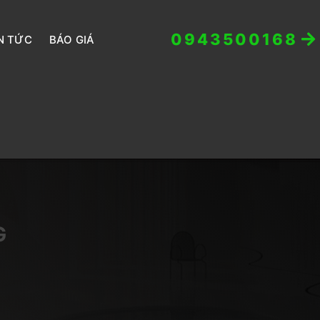
0943500168
N TỨC
BÁO GIÁ
G