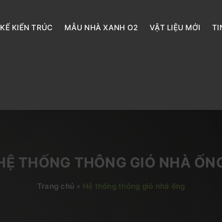
 KẾ KIẾN TRÚC
MẪU NHÀ XANH O2
VẬT LIỆU MỚI
TI
HỆ THỐNG THÔNG GIÓ NHÀ ỐN
Trang chủ
»
Hệ thống thông gió nhà ống