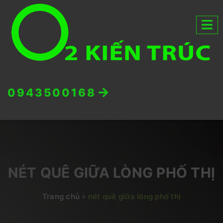
0943500168
NÉT QUÊ GIỮA LÒNG PHỐ THỊ
Trang chủ
»
nét quê giữa lòng phố thị