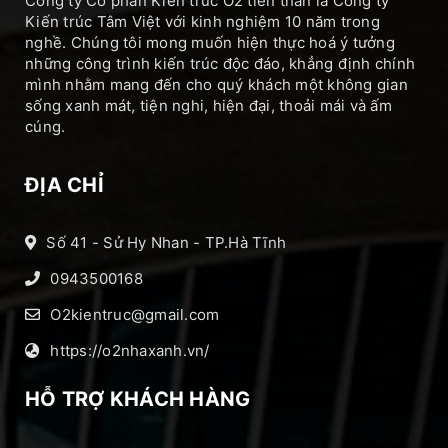
Công ty Cổ phần Kiến trúc O2 tiền thân là Công ty
Kiến trúc Tâm Việt với kinh nghiệm 10 năm trong
nghề. Chúng tôi mong muốn hiện thực hoá ý tưởng
những công trình kiến trúc độc đáo, khẳng định chính
mình nhằm mang đến cho quý khách một không gian
sống xanh mát, tiện nghi, hiện đại, thoải mái và ấm
cúng.
ĐỊA CHỈ
Số 41 - Sử Hy Nhan - TP.Hà Tĩnh
0943500168
O2kientruc@gmail.com
https://o2nhaxanh.vn/
HỖ TRỢ KHÁCH HÀNG