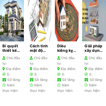
Bí quyết
Cách tính
Điều
Giải pháp
thiết kế
mật độ
kiêng kỵ
xây dựng
kiến trúc
xây dựng
khi làm
nhà
Chủ đầu
Chủ đầu
Chủ đầu
Chủ đầu
cho từng
– Hướng
nhà gia
nhanh
tư:
tư:
tư:
tư:
loại nhà
dẫn chi
chủ lần
chóng
phổ biến-
tiết cho
đầu xây
2025 –
Địa điểm:
Địa điểm:
Địa điểm:
Địa điểm:
Kiến thức
gia chủ
nhà nên
Tối ưu chi
S:
S:
S:
S:
không
tránh
phí
Số tầng:
Số tầng:
Số tầng:
Số tầng:
thể bỏ lỡ
Năm
Năm
Năm
Năm
thực hiện:
thực hiện:
thực hiện:
thực hiện: