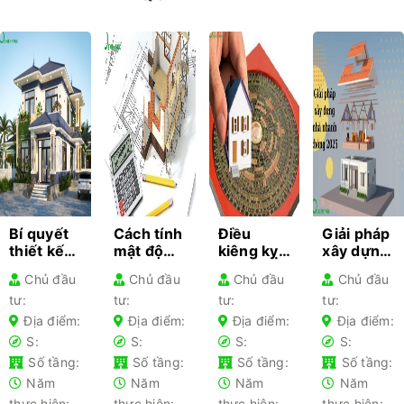
Bí quyết
Cách tính
Điều
Giải pháp
thiết kế
mật độ
kiêng kỵ
xây dựng
kiến trúc
xây dựng
khi làm
nhà
Chủ đầu
Chủ đầu
Chủ đầu
Chủ đầu
cho từng
– Hướng
nhà gia
nhanh
tư:
tư:
tư:
tư:
loại nhà
dẫn chi
chủ lần
chóng
phổ biến-
tiết cho
đầu xây
2025 –
Địa điểm:
Địa điểm:
Địa điểm:
Địa điểm:
Kiến thức
gia chủ
nhà nên
Tối ưu chi
S:
S:
S:
S:
không
tránh
phí
Số tầng:
Số tầng:
Số tầng:
Số tầng:
thể bỏ lỡ
Năm
Năm
Năm
Năm
thực hiện:
thực hiện:
thực hiện:
thực hiện: