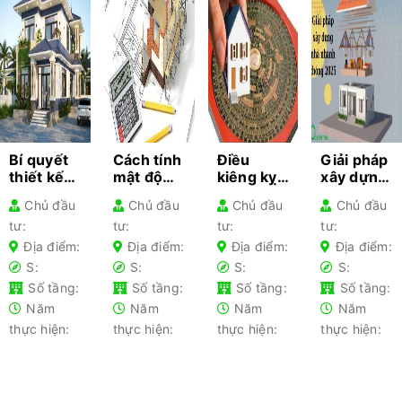
Bí quyết
Cách tính
Điều
Giải pháp
thiết kế
mật độ
kiêng kỵ
xây dựng
kiến trúc
xây dựng
khi làm
nhà
Chủ đầu
Chủ đầu
Chủ đầu
Chủ đầu
cho từng
– Hướng
nhà gia
nhanh
tư:
tư:
tư:
tư:
loại nhà
dẫn chi
chủ lần
chóng
phổ biến-
tiết cho
đầu xây
2025 –
Địa điểm:
Địa điểm:
Địa điểm:
Địa điểm:
Kiến thức
gia chủ
nhà nên
Tối ưu chi
S:
S:
S:
S:
không
tránh
phí
Số tầng:
Số tầng:
Số tầng:
Số tầng:
thể bỏ lỡ
Năm
Năm
Năm
Năm
thực hiện:
thực hiện:
thực hiện:
thực hiện: