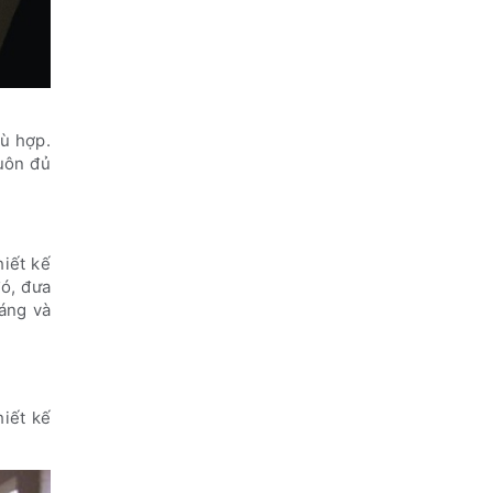
hù hợp.
uôn đủ
hiết kế
đó, đưa
oáng và
hiết kế