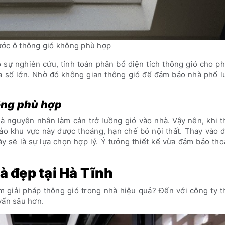
ước ô thông gió không phù hợp
có sự nghiên cứu, tính toán phân bổ diện tích thông gió cho p
ửa sổ lớn. Nhờ đó không gian thông gió để đảm bảo nhà phố l
hông phù hợp
 là nguyên nhân làm cản trở luồng gió vào nhà. Vậy nên, khi t
bảo khu vực này được thoáng, hạn chế bỏ nội thất. Thay vào 
này sẽ là sự lựa chọn hợp lý. Ý tưởng thiết kế vừa đảm bảo th
hà đẹp tại Hà Tĩnh
 giải pháp thông gió trong nhà hiệu quả? Đến với công ty t
vấn sâu hơn.