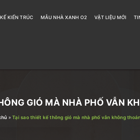
 KẾ KIẾN TRÚC
MẪU NHÀ XANH O2
VẬT LIỆU MỚI
TI
 THÔNG GIÓ MÀ NHÀ PHỐ VẪN 
chủ
»
Tại sao thiết kế thông gió mà nhà phố vẫn không thoá