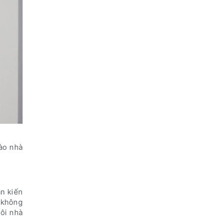
vào nhà
an kiến
g không
ôi nhà