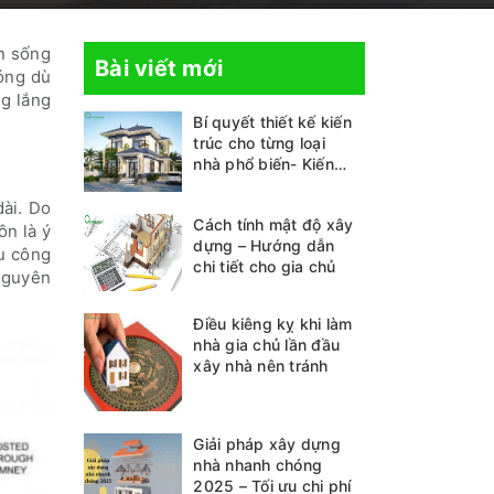
an sống
Bài viết mới
nóng dù
g lắng
Bí quyết thiết kế kiến
trúc cho từng loại
nhà phổ biến- Kiến
thức không thể bỏ lỡ
dài. Do
Cách tính mật độ xây
ôn là ý
dựng – Hướng dẫn
ều công
chi tiết cho gia chủ
 nguyên
Điều kiêng kỵ khi làm
nhà gia chủ lần đầu
xây nhà nên tránh
Giải pháp xây dựng
nhà nhanh chóng
2025 – Tối ưu chi phí