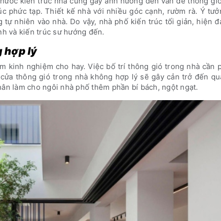
 thước kiến trúc nhà cũng gây ảnh hưởng đến vấn đề thông gi
c phức tạp. Thiết kế nhà với nhiều góc cạnh, rườm rà. Ý tư
 tự nhiên vào nhà. Do vậy, nhà phố kiến trúc tối giản, hiện đ
nh và kiến trúc sư hướng đến.
g hợp lý
m kinh nghiệm cho hay. Việc bố trí thông gió trong nhà cần 
ặt cửa thông gió trong nhà không hợp lý sẽ gây cản trở đến qu
hân làm cho ngôi nhà phố thêm phần bí bách, ngột ngạt.