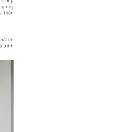
ó trong
ởng này
ại hiện
phải có
á trình