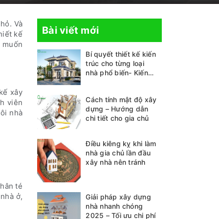
nhỏ. Và
Bài viết mới
hiết kế
g muốn
Bí quyết thiết kế kiến
trúc cho từng loại
nhà phổ biến- Kiến
thức không thể bỏ lỡ
 kế xây
Cách tính mật độ xây
h viên
dựng – Hướng dẫn
ôi nhà
chi tiết cho gia chủ
Điều kiêng kỵ khi làm
nhà gia chủ lần đầu
xây nhà nên tránh
nhân té
 nhà ở,
Giải pháp xây dựng
nhà nhanh chóng
2025 – Tối ưu chi phí