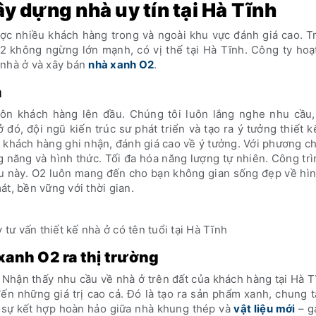
ây dựng nhà uy tín tại Hà Tĩnh
ợc nhiều khách hàng trong và ngoài khu vực đánh giá cao. T
O2 không ngừng lớn mạnh, có vị thế tại Hà Tĩnh.
Công ty hoạ
c nhà ở và xây bán
nhà xanh O2
.
à
 tôn khách hàng lên đầu. Chúng tôi luôn lắng nghe nhu cầu
ó, đội ngũ kiến trúc sư phát triển và tạo ra ý tưởng thiết 
 khách hàng ghi nhận, đánh giá cao về ý tưởng. Với phương c
g năng và hình thức. Tối đa hóa năng lượng tự nhiên. Công tr
iều này. O2 luôn mang đến cho bạn không gian sống đẹp về hì
t, bền vững với thời gian.
 tư vấn thiết kế nhà ở có tên tuổi tại Hà Tĩnh
anh O2 ra thị trường
. Nhận thấy nhu cầu về nhà ở trên đất của khách hàng tại Hà T
n những giá trị cao cả. Đó là tạo ra sản phẩm xanh, chung t
à sự kết hợp hoàn hảo giữa nhà khung thép và
vật liệu mới
– g