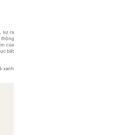
 sự ra
c thông
iếm của
ực bất
hà xanh