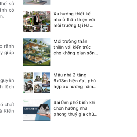
thể sử
đình có
Xu hướng thiết kế
m.
nhà ở thân thiện với
môi trường tại Hà
Tĩnh
Môi trường thân
ạo rãnh
thiện với kiến trúc
ày giúp
cho không gian sống
bền vững
Mẫu nhà 2 tầng
 nguyên
6x13m hiện đại, phù
hợp xu hướng năm
nh lệch
2025
Sai lầm phổ biến khi
có chất
chọn hướng nhà
mà Kiến
phong thuỷ gia chủ
cần biết