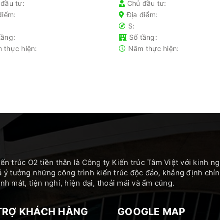
đầu tư:
Chủ đầu tư:
điểm:
Địa điểm:
S:
tầng:
Số tầng:
 thực hiện:
Năm thực hiện:
ến trúc O2 tiền thân là Công ty Kiến trúc Tâm Việt với kinh 
 ý tưởng những công trình kiến trúc độc đáo, khẳng định c
h mát, tiện nghi, hiện đại, thoải mái và ấm cúng.
TRỢ KHÁCH HÀNG
GOOGLE MAP