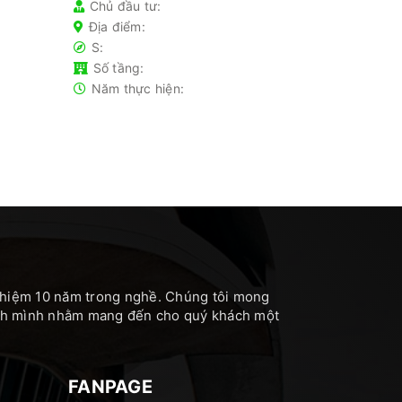
Chủ đầu tư:
Địa điểm:
S:
Số tầng:
Năm thực hiện:
nghiệm 10 năm trong nghề. Chúng tôi mong
hính mình nhằm mang đến cho quý khách một
FANPAGE