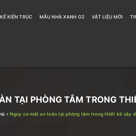
 KẾ KIẾN TRÚC
MẪU NHÀ XANH O2
VẬT LIỆU MỚI
TI
ÀN TẠI PHÒNG TẮM TRONG THI
hủ
»
Nguy cơ mất an toàn tại phòng tắm trong thiết kế xây 