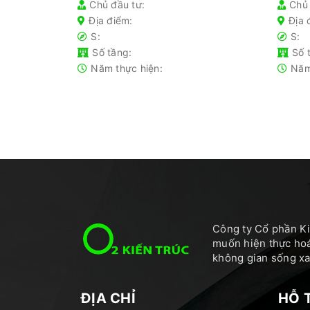
Chủ đầu tư:
Chủ 
Địa điểm:
Địa 
S:
S:
Số tầng:
Số 
Năm thực hiện:
Năm
Công ty Cổ phần Ki
muốn hiện thực hoá
không gian sống xan
ĐỊA CHỈ
HỖ 