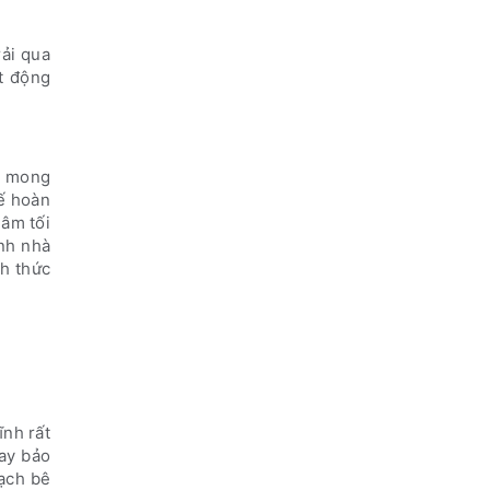
rải qua
t động
, mong
kế hoàn
hâm tối
ình nhà
nh thức
ĩnh rất
ay bảo
ạch bê