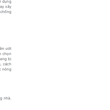
ử dụng
hay xây
t chống
 ẩm ướt
ên chọn
ang bị
h, cách
ớc nóng
g nhà.