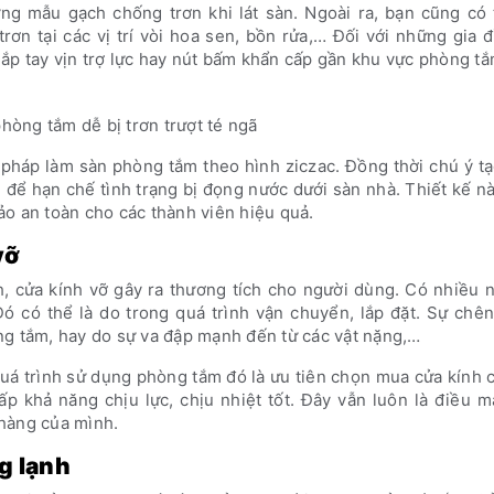
g mẫu gạch chống trơn khi lát sàn. Ngoài ra, bạn cũng có 
rơn tại các vị trí vòi hoa sen, bồn rửa,… Đối với những gia 
 lắp tay vịn trợ lực hay nút bấm khẩn cấp gần khu vực phòng tắ
hòng tắm dễ bị trơn trượt té ngã
pháp làm sàn phòng tắm theo hình ziczac. Đồng thời chú ý t
để hạn chế tình trạng bị đọng nước dưới sàn nhà. Thiết kế n
o an toàn cho các thành viên hiệu quả.
vỡ
h, cửa kính vỡ gây ra thương tích cho người dùng. Có nhiều
Đó có thể là do trong quá trình vận chuyển, lắp đặt. Sự chê
ng tắm, hay do sự va đập mạnh đến từ các vật nặng,…
uá trình sử dụng phòng tắm đó là ưu tiên chọn mua cửa kính 
ấp khả năng chịu lực, chịu nhiệt tốt. Đây vẫn luôn là điều 
hàng của mình.
g lạnh