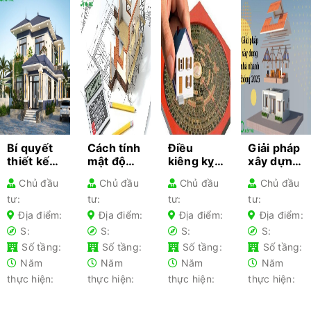
Bí quyết
Cách tính
Điều
Giải pháp
thiết kế
mật độ
kiêng kỵ
xây dựng
kiến trúc
xây dựng
khi làm
nhà
Chủ đầu
Chủ đầu
Chủ đầu
Chủ đầu
cho từng
– Hướng
nhà gia
nhanh
tư:
tư:
tư:
tư:
loại nhà
dẫn chi
chủ lần
chóng
phổ biến-
tiết cho
đầu xây
2025 –
Địa điểm:
Địa điểm:
Địa điểm:
Địa điểm:
Kiến thức
gia chủ
nhà nên
Tối ưu chi
S:
S:
S:
S:
không
tránh
phí
Số tầng:
Số tầng:
Số tầng:
Số tầng:
thể bỏ lỡ
Năm
Năm
Năm
Năm
thực hiện:
thực hiện:
thực hiện:
thực hiện: