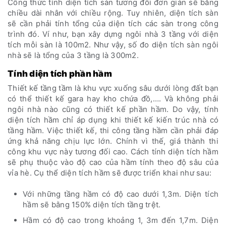
Công thức tính diện tích sàn tương đối đơn giản sẽ bằng
chiều dài nhân với chiều rộng. Tuy nhiên, diện tích sàn
sẽ cần phải tính tổng của diện tích các sàn trong công
trình đó. Ví như, bạn xây dựng ngôi nhà 3 tầng với diện
tích mỗi sàn là 100m2. Như vậy, số đo diện tích sàn ngôi
nhà sẽ là tổng của 3 tầng là 300m2.
Tính diện tích phần hầm
Thiết kế tầng tầm là khu vực xuống sâu dưới lòng đất bạn
có thể thiết kế gara hay kho chứa đồ,…. Và không phải
ngôi nhà nào cũng có thiết kế phần hầm. Do vậy, tính
diện tích hầm chỉ áp dụng khi thiết kế kiến trúc nhà có
tầng hầm. Việc thiết kế, thi công tầng hầm cần phải đáp
ứng khả năng chịu lực lớn. Chính vì thế, giá thành thi
công khu vực này tương đối cao. Cách tính diện tích hầm
sẽ phụ thuộc vào độ cao của hầm tính theo độ sâu của
vỉa hè. Cụ thể diện tích hầm sẽ được triển khai như sau:
Với những tầng hầm có độ cao dưới 1,3m. Diện tích
hầm sẽ bằng 150% diện tích tầng trệt.
Hầm có độ cao trong khoảng 1, 3m đến 1,7m. Diện