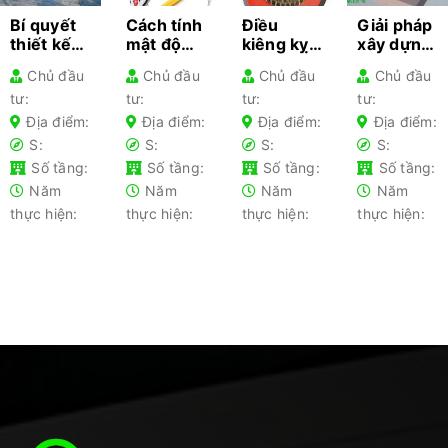
Bí quyết
Cách tính
Điều
Giải pháp
thiết kế
mật độ
kiêng kỵ
xây dựng
kiến trúc
xây dựng
khi làm
nhà
Chủ đầu
Chủ đầu
Chủ đầu
Chủ đầu
cho từng
– Hướng
nhà gia
nhanh
tư:
tư:
tư:
tư:
loại nhà
dẫn chi
chủ lần
chóng
phổ biến-
tiết cho
đầu xây
2025 –
Địa điểm:
Địa điểm:
Địa điểm:
Địa điểm:
Kiến thức
gia chủ
nhà nên
Tối ưu chi
S:
S:
S:
S:
không
tránh
phí
Số tầng:
Số tầng:
Số tầng:
Số tầng:
thể bỏ lỡ
Năm
Năm
Năm
Năm
thực hiện:
thực hiện:
thực hiện:
thực hiện: